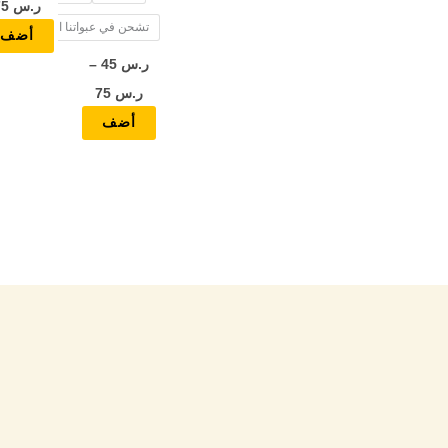
ر.س
75
تشحن في عبواتنا الخاصة
المنتج
أضف
ر.س
45
–
ر.س
75
أضف