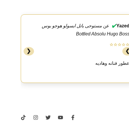
Yaze
✔️
عن
مستوحى باتل ابسولو هوجو بوس
Bottled Absolu Hugo Bos
⭐⭐⭐⭐
❮
طور فنانه وهاديه