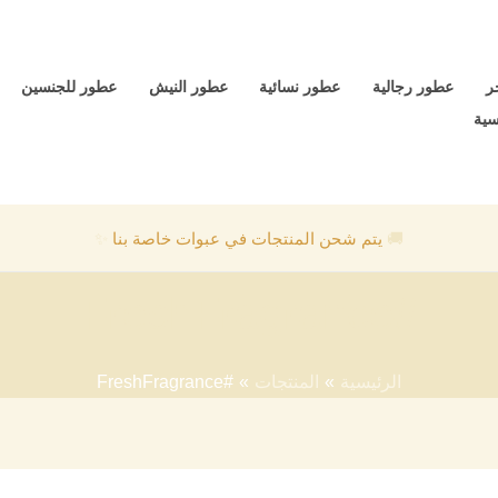
ر
عطور رجالية
عطور نسائية
عطور النيش
عطور للجنسين
سية
🚚
يتم شحن المنتجات في عبوات خاصة بنا
✨
#FreshFragrance
الرئيسية
المنتجات
#FreshFragrance