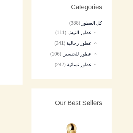
Categories
8
9
8
7
8
كل العطور
(388)
5
5
5
5
5
عطور النيش
(111)
عطور رجالية
(241)
عطور للجنسين
(106)
عطور نسائية
(242)
Our Best Sellers