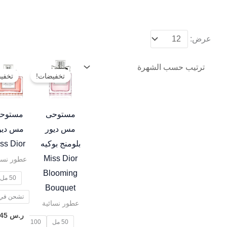
عرض:
نطاق
هناك
السعر:
تخفيضات!
تخفي
العديد
من
من
خلال
الأشكال
مستوحى
مستوح
المختلفة
مس ديور
مس ديو
لهذا
بلومنج بوكيه
ss Dior
المنتج.
Miss Dior
عطور نسائ
يمكن
Blooming
50 مل
اختيار
Bouquet
تشحن في ع
الخيارات
عطور نسائية
على
ر.س
45
50 مل
100 مل
صفحة