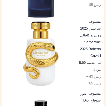
ر.س
95
مستوحى
سربنتين 2025
روبيرتو كافالي
Serpentine
2025 Roberto
Cavalli
تم التقييم
5.00
من 5
ر.س
49
–
ر.س
85
مستوحى ديور
سوفاج Dior