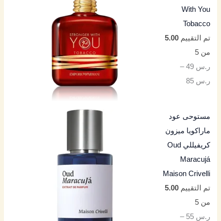
With You
Tobacco
تم التقييم
5.00
من 5
ر.س
49
–
ر.س
85
مستوحى عود
ماراكويا ميزون
كريفيللي Oud
Maracujá
Maison Crivelli
تم التقييم
5.00
من 5
ر.س
55
–