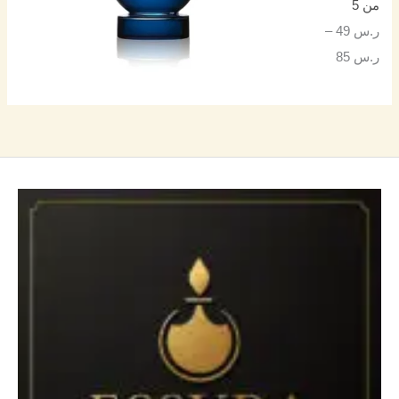
من 5
ر.س
49
–
ر.س
85