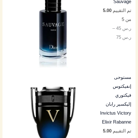
Sauvage
تم التقييم
5.00
من 5
ر.س
45
–
ر.س
75
مستوحى
إنفيكتوس
فيكتوري
إليكسير رابان
Invictus Victory
Elixir Rabanne
تم التقييم
5.00