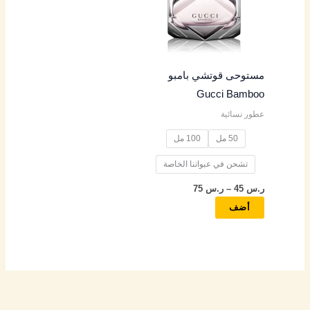
الأشكال
المختلفة
لهذا
المنتج.
مستوحى قوتشي بامبو
يمكن
Gucci Bamboo
اختيار
عطور نسائية
الخيارات
على
50 مل
100 مل
صفحة
تشحن في عبواتنا الخاصة
المنتج
ر.س
45
–
ر.س
75
أضف