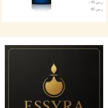
ر.س
49
–
ر.س
85