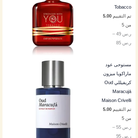
Tobacco
تم التقييم
5.00
من 5
ر.س
49
–
ر.س
85
مستوحى عود
ماراكويا ميزون
كريفيللي Oud
Maracujá
Maison Crivelli
تم التقييم
5.00
من 5
ر.س
55
–
ر.س
95