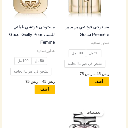
المختلفة
المختلفة
لهذا
لهذا
المنتج.
المنتج.
مستوحى قوتشي بريميير
مستوحى قوتشي غيلتي
يمكن
يمكن
Gucci Première
للنساء Gucci Guilty Pour
اختيار
اختيار
Femme
عطور نسائية
الخيارات
الخيارات
عطور نسائية
على
على
50 مل
100 مل
صفحة
صفحة
50 مل
100 مل
تشحن في عبواتنا الخاصة
المنتج
المنتج
تشحن في عبواتنا الخاصة
ر.س
45
–
ر.س
75
ر.س
45
–
ر.س
75
أضف
أضف
نطاق
هناك
السعر:
تخفيضات!
العديد
من
من
خلال