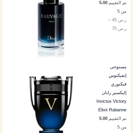
تم التقييم
5.00
من 5
ر.س
45
–
ر.س
75
مستوحى
إنفيكتوس
فيكتوري
إليكسير رابان
Invictus Victory
Elixir Rabanne
تم التقييم
5.00
من 5