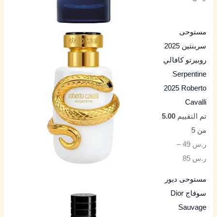
مستوحى
سربنتين 2025
روبيرتو كافالي
Serpentine
2025 Roberto
Cavalli
تم التقييم
5.00
من 5
ر.س
49
–
ر.س
85
مستوحى ديور
سوفاج Dior
Sauvage