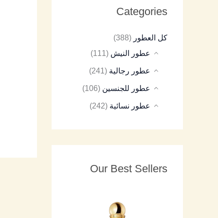
Categories
8
9
8
7
8
كل العطور
(388)
5
5
5
5
5
عطور النيش
(111)
عطور رجالية
(241)
عطور للجنسين
(106)
عطور نسائية
(242)
Our Best Sellers