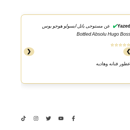
Yaze
✔️
عن
مستوحى باتل ابسولو هوجو بوس
Bottled Absolu Hugo Bos
⭐⭐⭐⭐
❮
طور فنانه وهاديه