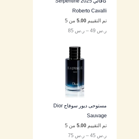
كافالي Serpentine 2025
Roberto Cavalli
تم التقييم
5.00
من 5
ر.س
49
–
ر.س
85
مستوحى ديور سوفاج Dior
Sauvage
تم التقييم
5.00
من 5
ر.س
45
–
ر.س
75