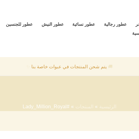
ر
عطور رجالية
عطور نسائية
عطور النيش
عطور للجنسين
سية
🚚
يتم شحن المنتجات في عبوات خاصة بنا
✨
#Lady_Million_Royal
الرئيسية
المنتجات
#Lady_Million_Royal