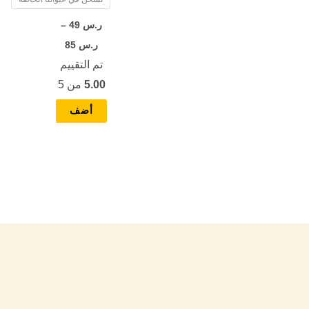
المنتج
ر.س
49
–
ر.س
85
تم التقييم
5.00
من 5
أضف