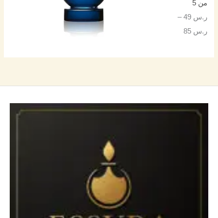
من 5
ر.س
49
–
ر.س
85