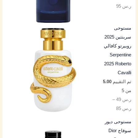
ر.س
95
مستوحى
سربنتين 2025
روبيرتو كافالي
Serpentine
2025 Roberto
Cavalli
تم التقييم
5.00
من 5
ر.س
49
–
ر.س
85
مستوحى ديور
سوفاج Dior