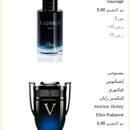
Sauvage
تم التقييم
5.00
من 5
ر.س
45
–
ر.س
75
مستوحى
إنفيكتوس
فيكتوري
إليكسير رابان
Invictus Victory
Elixir Rabanne
تم التقييم
5.00