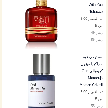
With You
Tobacco
تم التقييم
5.00
من 5
ر.س
49
–
ر.س
85
مستوحى عود
ماراكويا ميزون
كريفيللي Oud
Maracujá
Maison Crivelli
تم التقييم
5.00
من 5
ر.س
55
–