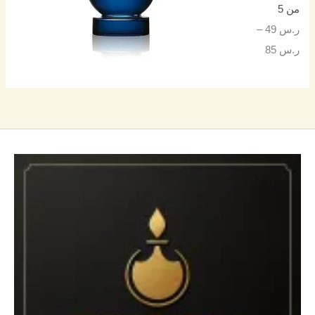
من 5
ر.س
49
–
ر.س
85