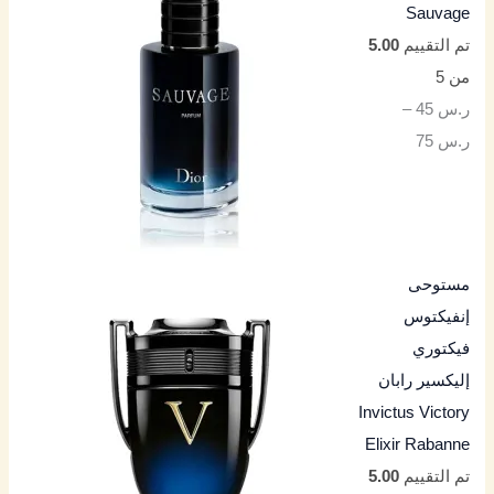
Sauvage
تم التقييم
5.00
من 5
ر.س
45
–
ر.س
75
مستوحى
إنفيكتوس
فيكتوري
إليكسير رابان
Invictus Victory
Elixir Rabanne
تم التقييم
5.00