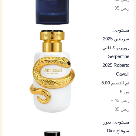
ر.س
95
مستوحى
سربنتين 2025
روبيرتو كافالي
Serpentine
2025 Roberto
Cavalli
تم التقييم
5.00
من 5
ر.س
49
–
ر.س
85
مستوحى ديور
سوفاج Dior