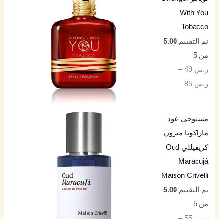
With You
Tobacco
تم التقييم
5.00
من 5
ر.س
49
–
ر.س
85
مستوحى عود
ماراكويا ميزون
كريفيللي Oud
Maracujá
Maison Crivelli
تم التقييم
5.00
من 5
ر.س
55
–