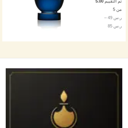
تم التقييم
5.00
من 5
ر.س
49
–
ر.س
85