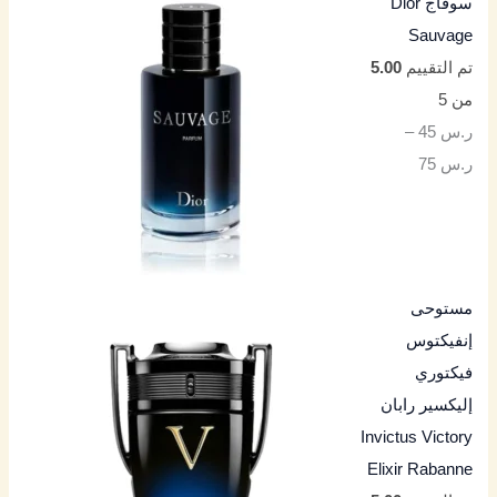
سوفاج Dior
Sauvage
تم التقييم
5.00
من 5
ر.س
45
–
ر.س
75
مستوحى
إنفيكتوس
فيكتوري
إليكسير رابان
Invictus Victory
Elixir Rabanne