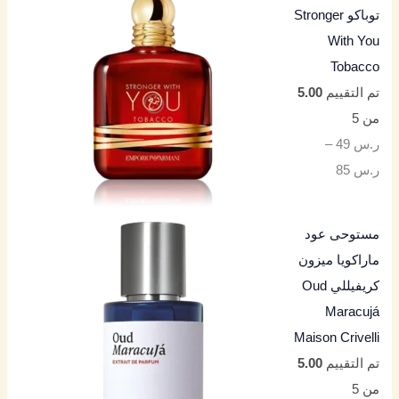
توباكو Stronger
With You
Tobacco
تم التقييم
5.00
من 5
ر.س
49
–
ر.س
85
مستوحى عود
ماراكويا ميزون
كريفيللي Oud
Maracujá
Maison Crivelli
تم التقييم
5.00
من 5