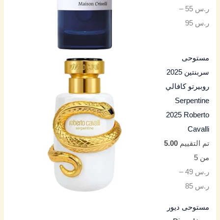
ر.س
55
–
ر.س
95
مستوحى
سربنتين 2025
روبيرتو كافالي
Serpentine
2025 Roberto
Cavalli
تم التقييم
5.00
من 5
ر.س
49
–
ر.س
85
مستوحى ديور