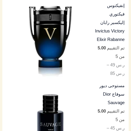
إنفيكتوس
فيكتوري
إليكسير رابان
Invictus Victory
Elixir Rabanne
تم التقييم
5.00
من 5
ر.س
49
–
ر.س
85
مستوحى ديور
سوفاج Dior
Sauvage
تم التقييم
5.00
من 5
ر.س
45
–