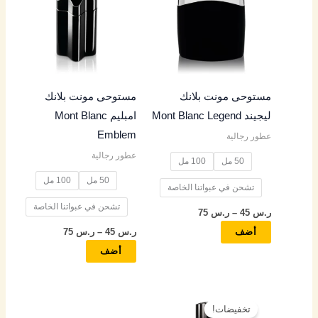
من
من
خلال
خلال
الأشكال
الأشكال
المختلفة
المختلفة
لهذا
لهذا
المنتج.
المنتج.
مستوحى مونت بلانك
مستوحى مونت بلانك
يمكن
يمكن
ليجيند Mont Blanc Legend
امبليم Mont Blanc
اختيار
اختيار
Emblem
عطور رجالية
الخيارات
الخيارات
عطور رجالية
على
على
50 مل
100 مل
صفحة
صفحة
50 مل
100 مل
تشحن في عبواتنا الخاصة
المنتج
المنتج
تشحن في عبواتنا الخاصة
ر.س
45
–
ر.س
75
ر.س
45
–
ر.س
75
أضف
أضف
نطاق
هناك
السعر:
تخفيضات!
العديد
من