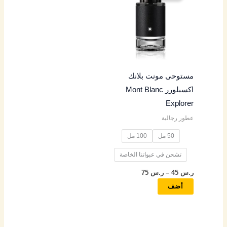
من
خلال
الأشكال
المختلفة
لهذا
المنتج.
مستوحى مونت بلانك
يمكن
اكسبلورر Mont Blanc
اختيار
Explorer
الخيارات
عطور رجالية
على
صفحة
50 مل
100 مل
المنتج
تشحن في عبواتنا الخاصة
ر.س
45
–
ر.س
75
أضف