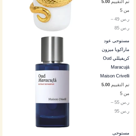
تم التقييم
5.00
من 5
ر.س
49
–
ر.س
85
مستوحى عود
ماراكويا ميزون
كريفيللي Oud
Maracujá
Maison Crivelli
تم التقييم
5.00
من 5
ر.س
55
–
ر.س
95
مستوحى