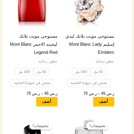
خلال
خلال
الأشكال
الأشكال
المختلفة
المختلفة
لهذا
لهذا
المنتج.
المنتج.
مستوحى مونت بلانك ليدي
مستوحى مونت بلانك
يمكن
يمكن
إمبليم Mont Blanc Lady
ليجيند الاحمر Mont Blanc
اختيار
اختيار
Legend Red
Emblem
الخيارات
الخيارات
عطور نسائية
عطور رجالية
على
على
صفحة
صفحة
50 مل
100 مل
50 مل
100 مل
المنتج
المنتج
تشحن في عبواتنا الخاصة
تشحن في عبواتنا الخاصة
ر.س
45
–
ر.س
75
ر.س
45
–
ر.س
75
أضف
أضف
نطاق
نطاق
هناك
هناك
السعر:
السعر:
تخفيضات!
تخفيضات!
العديد
العديد
من
من