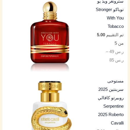
سترونغر ويذ يو
توباكو Stronger
With You
Tobacco
تم التقييم
5.00
من 5
ر.س
49
–
ر.س
85
مستوحى
سربنتين 2025
روبيرتو كافالي
Serpentine
2025 Roberto
Cavalli