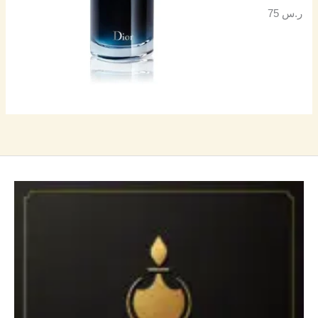
ر.س
75