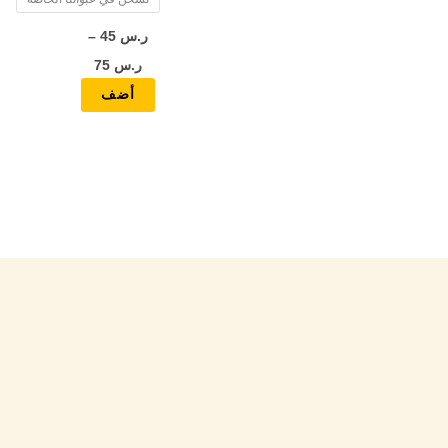
المنتج
ر.س
45
–
ر.س
75
أضف