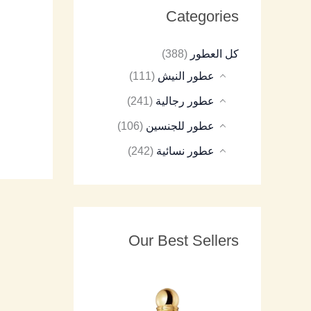
Categories
8
9
8
7
8
كل العطور
(388)
5
5
5
5
5
عطور النيش
(111)
عطور رجالية
(241)
عطور للجنسين
(106)
عطور نسائية
(242)
Our Best Sellers