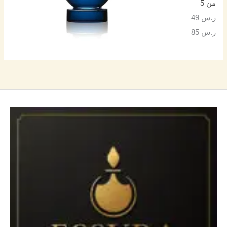
من 5
ر.س
49
–
ر.س
85