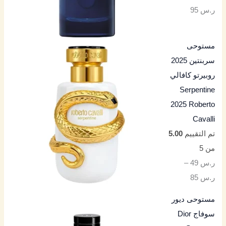
ر.س
95
مستوحى
سربنتين 2025
روبيرتو كافالي
Serpentine
2025 Roberto
Cavalli
تم التقييم
5.00
من 5
ر.س
49
–
ر.س
85
مستوحى ديور
سوفاج Dior