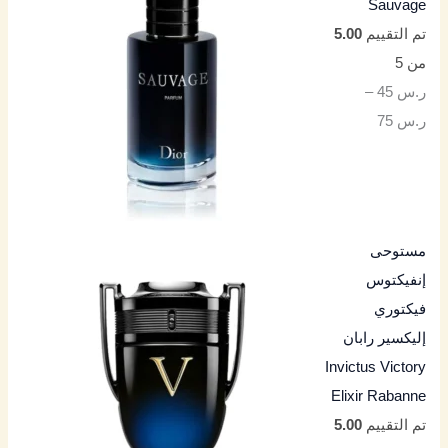
Sauvage
تم التقييم
5.00
من 5
ر.س
45
–
ر.س
75
مستوحى
إنفيكتوس
فيكتوري
إليكسير رابان
Invictus Victory
Elixir Rabanne
تم التقييم
5.00