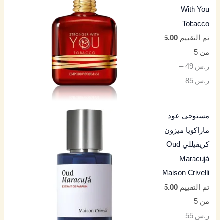
With You
Tobacco
تم التقييم
5.00
من 5
ر.س
49
–
ر.س
85
مستوحى عود
ماراكويا ميزون
كريفيللي Oud
Maracujá
Maison Crivelli
تم التقييم
5.00
من 5
ر.س
55
–