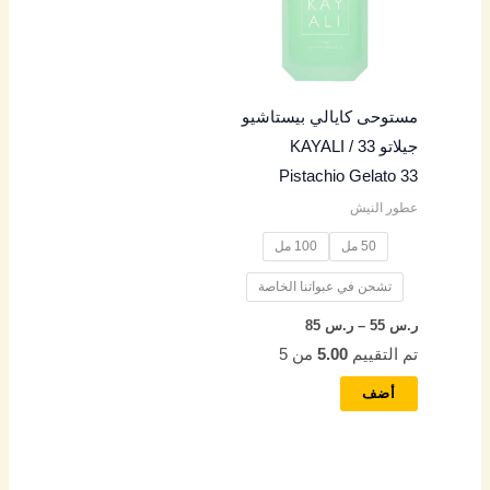
س
س
س
س
س
الأشكال
المختلفة
4
4
5
4
4
لهذا
المنتج.
9
9
5
9
5
مستوحى كايالي بيستاشيو
يمكن
جيلاتو 33 / KAYALI
اختيار
خ
خ
خ
خ
خ
Pistachio Gelato 33
الخيارات
ل
ل
ل
ل
ل
عطور النيش
على
ا
ا
ا
ا
ا
صفحة
50 مل
100 مل
ل
ل
ل
ل
ل
المنتج
تشحن في عبواتنا الخاصة
ر
ر
ر
ر
ر
ر.س
55
–
ر.س
85
.
.
.
.
.
تم التقييم
5.00
من 5
س
س
س
س
س
أضف
8
8
9
8
7
5
5
5
5
5