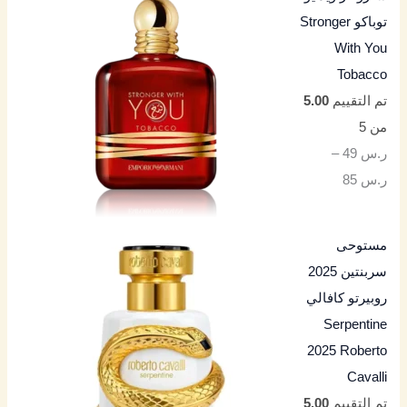
توباكو Stronger
With You
Tobacco
تم التقييم
5.00
من 5
ر.س
49
–
ر.س
85
مستوحى
سربنتين 2025
روبيرتو كافالي
Serpentine
2025 Roberto
Cavalli
تم التقييم
5.00