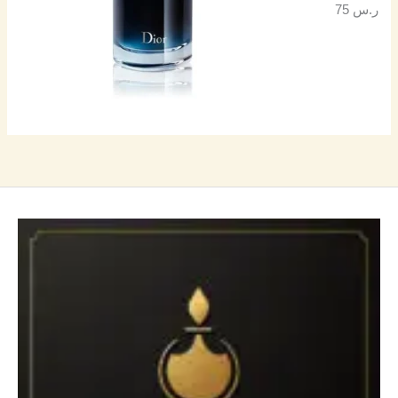
ر.س
75