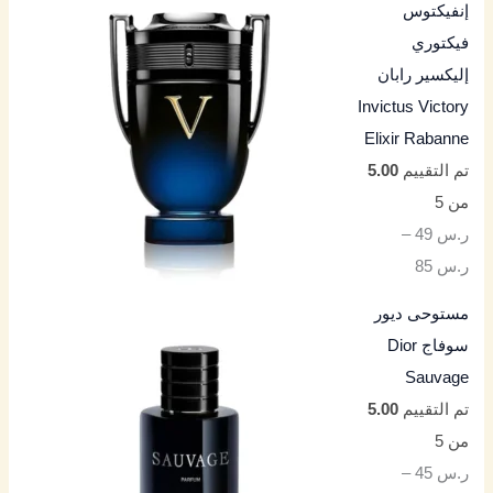
إنفيكتوس
فيكتوري
إليكسير رابان
Invictus Victory
Elixir Rabanne
تم التقييم
5.00
من 5
ر.س
49
–
ر.س
85
مستوحى ديور
سوفاج Dior
Sauvage
تم التقييم
5.00
من 5
ر.س
45
–