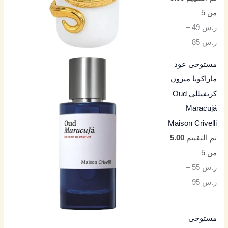
من 5
ر.س
49
–
ر.س
85
مستوحى عود
ماراكويا ميزون
كريفيللي Oud
Maracujá
Maison Crivelli
تم التقييم
5.00
من 5
ر.س
55
–
ر.س
95
مستوحى