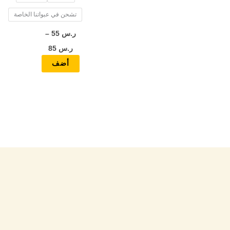
المنتج
تشحن في عبواتنا الخاصة
ر.س
55
–
ر.س
85
أضف