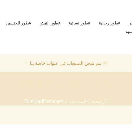
ر
عطور رجالية
عطور نسائية
عطور النيش
عطور للجنسين
سية
🚚
يتم شحن المنتجات في عبوات خاصة بنا
✨
#TomFordPerfume
الرئيسية
المنتجات
#TomFordPerfume