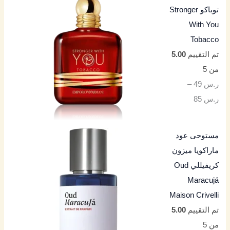
توباكو Stronger
With You
Tobacco
تم التقييم
5.00
من 5
ر.س
49
–
ر.س
85
مستوحى عود
ماراكويا ميزون
كريفيللي Oud
Maracujá
Maison Crivelli
تم التقييم
5.00
من 5