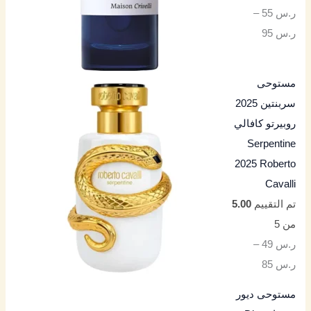
ر.س
55
–
ر.س
95
مستوحى
سربنتين 2025
روبيرتو كافالي
Serpentine
2025 Roberto
Cavalli
تم التقييم
5.00
من 5
ر.س
49
–
ر.س
85
مستوحى ديور