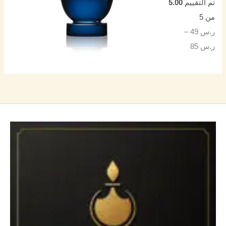
تم التقييم
5.00
من 5
ر.س
49
–
ر.س
85