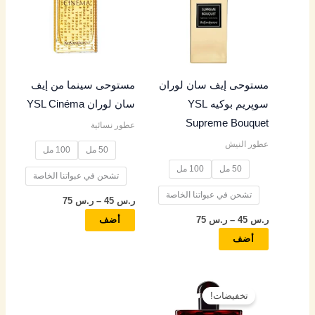
خلال
خلال
الأشكال
الأشكال
المختلفة
المختلفة
لهذا
لهذا
المنتج.
المنتج.
مستوحى إيف سان لوران
مستوحى سينما من إيف
يمكن
يمكن
سوپريم بوكيه YSL
سان لوران YSL Cinéma
اختيار
اختيار
Supreme Bouquet
عطور نسائية
الخيارات
الخيارات
عطور النيش
على
على
50 مل
100 مل
صفحة
صفحة
50 مل
100 مل
تشحن في عبواتنا الخاصة
المنتج
المنتج
تشحن في عبواتنا الخاصة
ر.س
45
–
ر.س
75
ر.س
45
–
ر.س
75
أضف
أضف
نطاق
هناك
السعر:
تخفيضات!
العديد
من