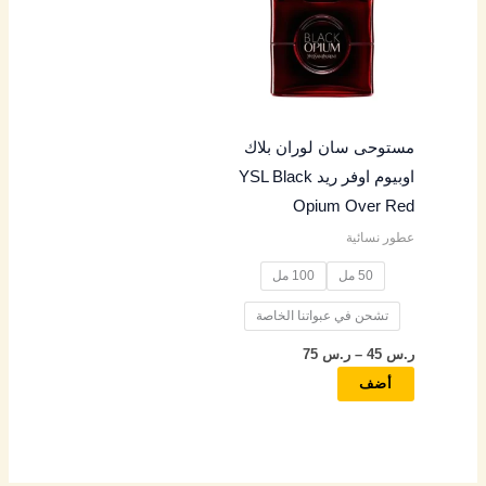
من
خلال
الأشكال
المختلفة
لهذا
المنتج.
مستوحى سان لوران بلاك
يمكن
اوبيوم اوفر ريد YSL Black
اختيار
Opium Over Red
الخيارات
عطور نسائية
على
صفحة
50 مل
100 مل
المنتج
تشحن في عبواتنا الخاصة
ر.س
45
–
ر.س
75
أضف