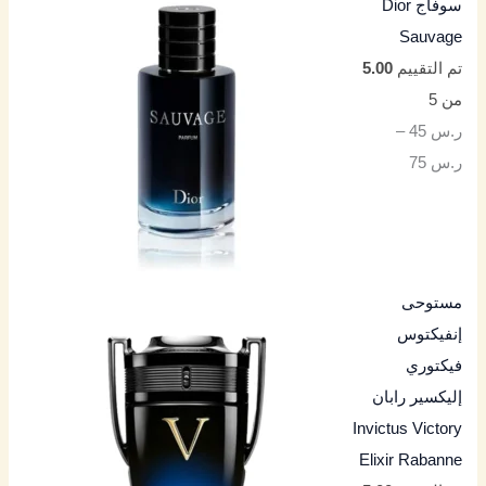
سوفاج Dior
Sauvage
تم التقييم
5.00
من 5
ر.س
45
–
ر.س
75
مستوحى
إنفيكتوس
فيكتوري
إليكسير رابان
Invictus Victory
Elixir Rabanne