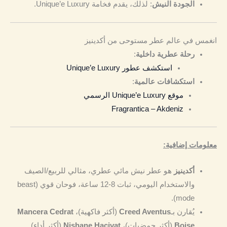
الجودة النيش
: لذلك، يقدم فخامة Unique’e Luxury.
انغمس في عالم عطر مستوحى من أكدينيز
رحلة عطرية داخلية
:
استكشف عطور Unique’e Luxury
استكشافات عالمية
:
موقع Unique’e Luxury الرسمي
Fragrantica – Akdeniz
معلومات إضافية:
أكدينيز
هو عطر نيش مائي عطري، مثالي للربيع/الصيف
والاستخدام اليومي، ثبات 8-12 ساعة، فوحان قوي (beast
mode).
يُقارن بـ
Creed Aventus
(أكثر فاكهية)،
Mancera Cedrat
Boise
(أكثر حمضيات)،
Nishane Hacivat
(أكثر أداء).