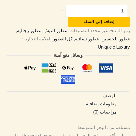
+
-
إضافة إلى السلة
رمز المنتج:
غير محدد
التصنيفات:
عطور النيش
,
عطور رجالية
,
عطور للجنسين
,
عطور نسائية
,
كل العطور
العلامة التجارية:
Unique'e Luxury
وسائل دفع آمنة
الوصف
معلومات إضافية
مراجعات (0)
مستلهم من: البحر المتوسط
يستلهم
أكدينيز
رائحة البحر المتوسط من Unique’e Luxury. على