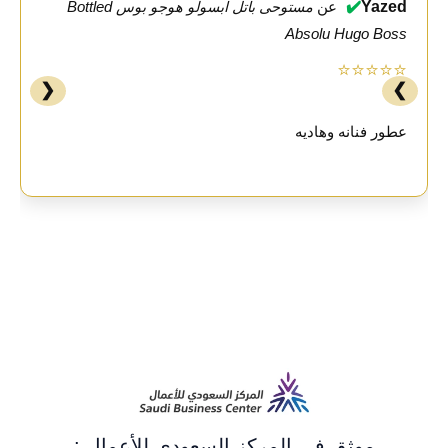
✔️
Yazed
عن
مستوحى باتل ابسولو هوجو بوس Bottled
Absolu Hugo Boss
⭐⭐⭐⭐⭐
❮
❯
عطور فنانه وهاديه
موثق في المركز السعودي للأعمال :