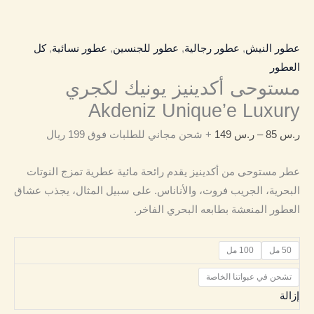
عطور النيش
,
عطور رجالية
,
عطور للجنسين
,
عطور نسائية
,
كل
العطور
مستوحى أكدينيز يونيك لكجري
Akdeniz Unique’e Luxury
ر.س
85
–
ر.س
149
+ شحن مجاني للطلبات فوق 199 ريال
عطر مستوحى من أكدينيز يقدم رائحة مائية عطرية تمزج النوتات
البحرية، الجريب فروت، والأناناس. على سبيل المثال، يجذب عشاق
العطور المنعشة بطابعه البحري الفاخر.
50 مل
100 مل
تشحن في عبواتنا الخاصة
إزالة