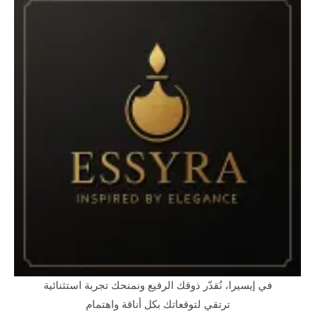
في إيسيرا، نُقدّر ذوقك الرفيع ونمنحك تجربة استثنائية
ترتقي لتوقعاتك بكل أناقة واهتمام