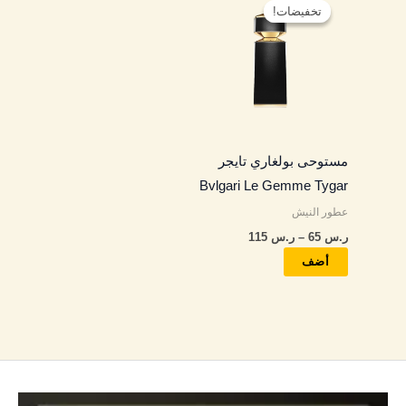
السعر:
تخفيضات!
تخفيضات!
العديد
من
من
خلال
الأشكال
المختلفة
لهذا
المنتج.
مستوحى بولغاري تايجر
يمكن
Bvlgari Le Gemme Tygar
اختيار
عطور النيش
الخيارات
ر.س
65
–
ر.س
115
على
صفحة
أضف
المنتج