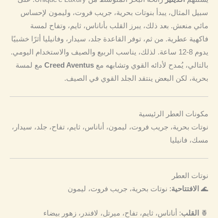
سبيل المثال، يبدأ بنوتات بحرية، جريب فروت، وليمون لإحساس
مائي منعش. بعد ذلك، يبرز القلب بأناناس، ثايم، وتفاح لمسة
فاكهية عطرية. من ثم، توفر القاعدة جلد، سيدار، وفانيليا أثرًا خشبيًا
يدوم 8-12 ساعة. لذلك، يناسب الربيع والصيف والاستخدام اليومي.
بالتالي، يُمدح لأدائه القوي وتشابهه مع
Creed Aventus
مع لمسة
بحرية، لكن البعض ينتقد الجلد القوي في الصيف.
مكونات العطر الرئيسية
نوتات بحرية، جريب فروت، ليمون، أناناس، ثايم، تفاح، جلد، سيدار،
مسك، فانيليا
نوتات العطر
🌊
الافتتاحية
: نوتات بحرية، جريب فروت، ليمون
🍍
القلب
: أناناس، ثايم، تفاح، ميرتل، لافندر، زهور بيضاء