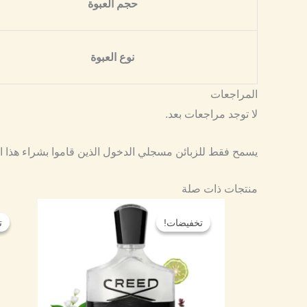
حجم العبوة
نوع العبوة
المراجعات
لا توجد مراجعات بعد.
يسمح فقط للزبائن مسجلي الدخول الذين قاموا بشراء هذا ا
منتجات ذات صلة
نطاق
هناك
السعر:
تخفيضات!
تخفيضات!
ت
ت
العديد
من
من
خلال
الأشكال
المختلفة