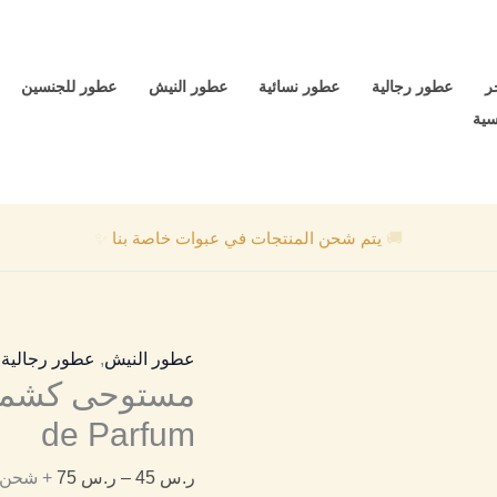
كمية
نطاق
مستوحى
السعر:
كشمير
من
ر
عطور رجالية
عطور نسائية
عطور النيش
عطور للجنسين
مسك
سية
Kashmir
خلال
Musk
Eau
🚚
يتم شحن المنتجات في عبوات خاصة بنا
✨
de
Parfum
عطور النيش
,
عطور رجالية
,
de Parfum
ر.س
45
–
ر.س
75
+ شحن مجا