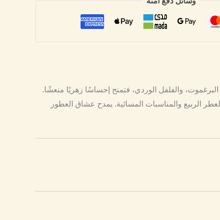
وسائل دفع آمنة
 والأناقة. تبدأ الرحلة بزهر الكمثرى، البرغموت، والفلفل الوردي، فتمنح إحساسًا زهريًا منعشًا.
 في النهاية، يمنح المسك والباتشولي أثرًا يدوم 8-10 ساعات. لذلك، يناسب العطر الربيع والمناسبات المسائية. يمدح عشاق العطور