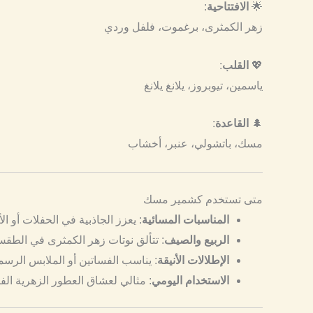
🌟
الافتتاحية
:
زهر الكمثرى، برغموت، فلفل وردي
💖
القلب
:
ياسمين، تيوبروز، يلانغ يلانغ
🌲
القاعدة
:
مسك، باتشولي، عنبر، أخشاب
متى تستخدم كشمير مسك
المناسبات المسائية
: يعزز الجاذبية في الحفلات أو ا
الربيع والصيف
: تتألق نوتات زهر الكمثرى في الطقس
الإطلالات الأنيقة
: يناسب الفساتين أو الملابس الرسمي
الاستخدام اليومي
: مثالي لعشاق العطور الزهرية الف