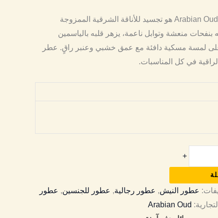
عطر “Kashmir Musk” من Arabian Oud هو تجسيد للأناقة الشرقية الممزوجة
ته بنفحات منعشة وتوابل ناعمة، يزهر قلبه بالياسمين
 على لمسة مسكية دافئة مع عمق خشبي وعنبر راقٍ. عطر
لراقية في كل المناسبات.
+
لة
يفات:
عطور النيش
,
عطور رجالية
,
عطور للجنسين
,
عطور
لتجارية:
Arabian Oud