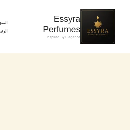
خطي
تخفيضات!
لى
Essyra
لمحتوى
المتج
Perfumes
الرئي
Inspired By Elegance