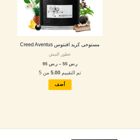
لهذا
المنتج.
يمكن
اختيار
الخيارات
مستوحى كريد افنتوس Creed Aventus
م
على
عطور النيش
صفحة
المنتج
ر.س
55
–
ر.س
95
تم التقييم
5.00
من 5
أضف