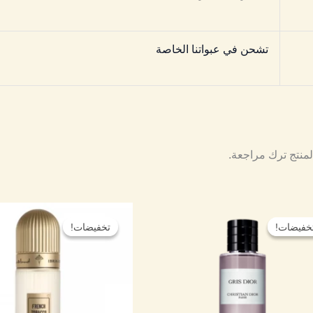
تشحن في عبواتنا الخاصة
لمنتج ترك مراجعة.
نطاق
نطاق
هناك
السعر:
السعر:
خفيضات!
خفيضات!
تخفيضات!
تخفيضات!
العديد
من
من
من
خلال
خلال
الأشكال
المختلفة