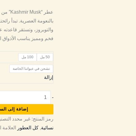
بالنعومة العصرية. تبدأ رائح
والتوبروز، وتستقر قاعدته
فخم ومميز يناسب الأذواق ا
50 مل
100 مل
تشحن في عبواتنا الخاصة
إزالة
-
إضافة إلى الس
رمز المنتج:
غير محدد
التصن
نسائية
,
كل العطور
العلامة ا