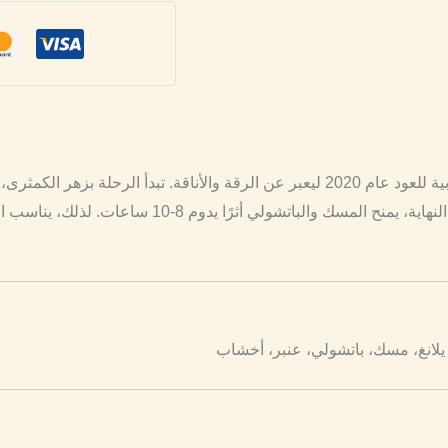
يستلهم كشمير مسك جمال الشرق الفاخر. صممته دار العربية للعود عام 2020 ليعبر عن الرقة
بعد ذلك، يضيف القلب الياسمين والتيوبروز عمقًا زهريًا.
 يلانغ، مسك، باتشولي، عنبر، أخشاب