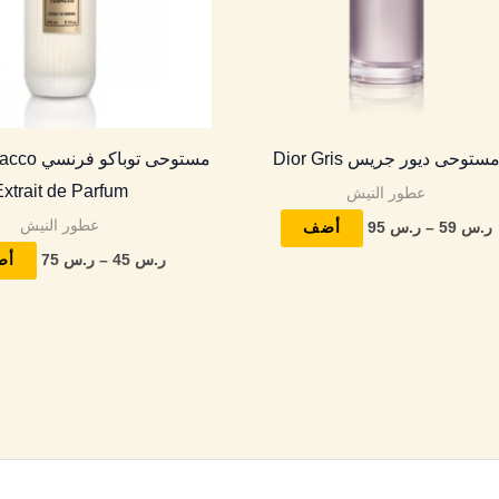
لهذا
المنتج.
يمكن
اختيار
الخيارات
ستوحى ديور جريس Dior Gris
مستوحى توب
على
xtrait de Parfum
عطور النيش
صفحة
عطور النيش
المنتج
ر.س
59
–
ر.س
95
أضف
ر.س
45
–
ر.س
75
أض