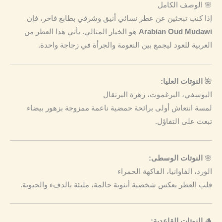
🌸 الوصف الكامل
إذا كنتِ تبحثين عن عطر نسائي أنيق وشرقي بطابع فاخر، فإن
Arabian Oud Mudawi
هو الخيار المثالي. يأتي هذا العطر من
العربية للعود ليجمع بين النعومة والجرأة في زجاجة واحدة.
🌺
النوتات العليا:
اليوسفي، البرغموت، زهرة البرتقال
لمسة انتعاش أولى برائحة حمضية ناعمة ممزوجة بزهور بيضاء
تبعث على التفاؤل.
🌸
النوتات الوسطى:
الورد، الفاوانيا، الفاكهة الحمراء
قلب العطر يعكس شخصية أنثوية حالمة، مليئة بالدفء والحيوية.
🪵
النوتات القاعدية: