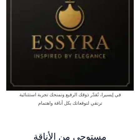
في إيسيرا، نُقدّر ذوقك الرفيع ونمنحك تجربة استثنائية
ترتقي لتوقعاتك بكل أناقة واهتمام
مستوحى من الأناقة