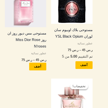
خلال
خلال
الأشكال
الأشكال
المختلفة
المختلفة
لهذا
لهذا
المنتج.
المنتج.
مستوحى بلاك اوبيوم سان
يمكن
يمكن
مستوحى مس ديور روز ان
لوران YSL Black Opium
اختيار
اختيار
روز Miss Dior Rose
عطور نسائية
الخيارات
الخيارات
N’roses
ر.س
45
–
ر.س
75
على
على
عطور نسائية
تم التقييم
5.00
من 5
صفحة
صفحة
ر.س
45
–
ر.س
75
المنتج
المنتج
أضف
أضف
نطاق
هناك
السعر:
تخفيضات!
تخفيضات!
العديد
من
من
خلال
الأشكال
المختلفة