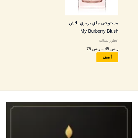
لهذا
المنتج.
مستوحى ماي بربري بلاش
يمكن
My Burberry Blush
اختيار
عطور نسائية
الخيارات
ر.س
45
–
ر.س
75
على
صفحة
أضف
المنتج