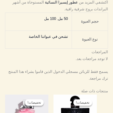
اكتشفي المزيد من
عطور إيسيرا النسائية
المستوحاة من أشهر
البراندات بروح شرقية راقية.
50 مل
,
100 مل
حجم العبوة
تشحن في عبواتنا الخاصة
نوع العبوة
المراجعات
لا توجد مراجعات بعد.
يسمح فقط للزبائن مسجلي الدخول الذين قاموا بشراء هذا المنتج
ترك مراجعة.
منتجات ذات صلة
نطاق
نطاق
هناك
هناك
السعر:
السعر:
تخفيضات!
تخفيضات!
تخفيضات!
تخفيضات!
العديد
العديد
من
من
من
من