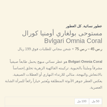
عطور نسائية
,
كل العطور
مستوحى بولغاري أومنيا كورال
Bvlgari Omnia Coral
ر.س
45
–
ر.س
75
+ شحن مجاني للطلبات فوق 199 ريال
Bvlgari Omnia Coral
هو عطر نسائي مبهج يحمل طابعاً صيفياً
مشرقاً ومليئاً بالحيوية. تركيبته الفاكهية الزهرية تخلق إحساساً
بالانتعاش والبهجة، مثالي للارتداء النهاري أو العطلات الصيفية.
يعكس العطر جوهر الأنوثة المنطلقة ويُعتبر خياراً رائعاً للمرأة الشابة
العصرية.
50 مل
100 مل