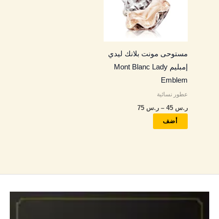
الأشكال
المختلفة
لهذا
المنتج.
مستوحى مونت بلانك ليدي
يمكن
إمبليم Mont Blanc Lady
اختيار
Emblem
الخيارات
عطور نسائية
على
ر.س
45
–
ر.س
75
صفحة
المنتج
أضف