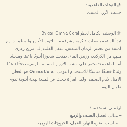
🪵
النوتات القاعدية:
خشب الأرز، المسك
🌼 الوصف الكامل لعطر Bvlgari Omnia Coral
تبدأ الرائحة بنفحات فاكهية مشرقة من التوت الأحمر والبرغموت مع
لمسة من عصير الرمان المنعش. ينتقل القلب إلى مزيج زهري
مبهج من الكركديه وزنبق الماء، يمنحك شعورًا أنثويًا ناعمًا ومنعشًا.
أما القاعدة فتستقر على خشب الأرز والمسك، ما يضيف دفئًا ناعمًا
وثباتًا خفيفًا مناسبًا للاستخدام اليومي.
Omnia Coral
هو العطر
الأمثل لأيام الصيف، ولكل امرأة تبحث عن لمسة بهجة أنثوية تدوم
طوال اليوم.
🕔 متى تستخدمه؟
– مثالي لفصل
الصيف والربيع
– مناسب لفترة
النهار، العمل، الخروجات اليومية