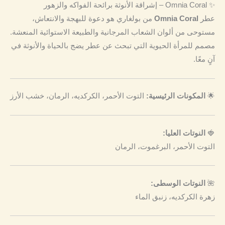
✨ Omnia Coral – إشراقة الأنوثة برائحة الفواكه والزهور
عطر
Omnia Coral
من بولغاري هو دعوة للبهجة والانتعاش،
مستوحى من ألوان الشعاب المرجانية والطبيعة الاستوائية المنعشة.
مصمم للمرأة الحيوية التي تبحث عن عطر يضج بالحياة والأنوثة في
آنٍ معًا.
🌟
المكونات الرئيسية:
التوت الأحمر، الكركديه، الرمان، خشب الأرز
🍓
النوتات العليا:
التوت الأحمر، البرغموت، الرمان
🌺
النوتات الوسطى:
زهرة الكركديه، زنبق الماء