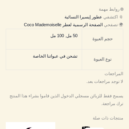
🌐 روابط مهمة
📎 اكتشفي
عطور إيسيرا النسائية
🌍 تصفحي
الصفحة الرسمية لعطر Coco Mademoiselle
50 مل
,
100 مل
حجم العبوة
تشحن في عبواتنا الخاصة
نوع العبوة
المراجعات
لا توجد مراجعات بعد.
يسمح فقط للزبائن مسجلي الدخول الذين قاموا بشراء هذا المنتج
ترك مراجعة.
منتجات ذات صلة
نطاق
نطاق
هناك
هناك