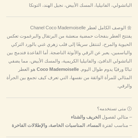
الباتشولي، الفانيليا، المسك الأبيض، نجيل الهند، التونكا
🌼 الوصف الكامل لعطر Chanel Coco Mademoiselle
يفتتح العطر بنفحات حمضية منعشة من البرتقال والبرغموت تعكس
الحيوية والمرح، لتنتقل سريعًا إلى قلب زهري غني بالورد التركي
والياسمين، يعبر عن الرقي والأنوثة الناضجة. أما القاعدة فتدمج بين
الباتشولي الدافئ، والفانيليا الكريمية، والمسك الأبيض، مما يضفي
ثباتًا ورقيًا يدوم طوال اليوم.
Coco Mademoiselle
هو العطر
المثالي للمرأة الواثقة من نفسها، التي تعرف كيف تجمع بين الجرأة
والرقي.
🕔 متى تستخدمه؟
– مثالي لفصول
الخريف والشتاء
– مناسب لفترة
المساء، المناسبات الخاصة، والإطلالات الفاخرة