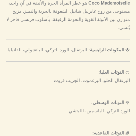
Coco Mademoiselle
هو عطر المرأة الحرة والأنيقة في آنٍ واحد،
مستوحى من روح غابرييل شانيل الشغوفة بالحرية والتميز. مزيج
متوازن بين الأنوثة القوية والنعومة الرقيقة، بأسلوب فرنسي فاخر لا
يُنسى.
🌟
المكونات الرئيسية:
البرتقال، الورد التركي، الباتشولي، الفانيليا
🍊
النوتات العليا:
البرتقال الحلو، البرغموت، الجريب فروت
🌹
النوتات الوسطى:
الورد التركي، الياسمين، الليتشي
🪵
النوتات القاعدية: