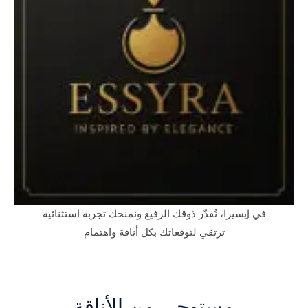
في إيسيرا، نُقدّر ذوقك الرفيع ونمنحك تجربة استثنائية
ترتقي لتوقعاتك بكل أناقة واهتمام
مستوحى من الأناقة