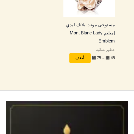
المختلفة
لهذا
المنتج.
مستوحى مونت بلانك ليدي
يمكن
إمبليم Mont Blanc Lady
اختيار
Emblem
الخيارات
عطور نسائية
على
⃁
75
–
⃁
45
صفحة
أضف
المنتج