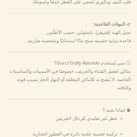
قلب كثيف وذكوري يُضفي على العطر عمقًا وغموضًا.
🌿
النوتات القاعدية:
نجيل الهند (فيتيفر)، باتشولي، خشب الأطلَس
قاعدة ترابية خشبية تمنح ثباتًا استثنائيًا وشخصية صارمة.
🕔 متى يُستخدم Gucci Guilty Absolute؟
مثالي لفصل الشتاء والخريف، خصوصًا في الأمسيات والمناسبات
الخاصة. لا يُنصح به للأماكن المغلقة أو النهار الحار بسبب قوته
وكثافته.
🧠 لماذا نحبه ؟
عطر غير تقليدي للرجال الجريئين
تركيبة خشبية جلدية نادرة في العطور التجارية