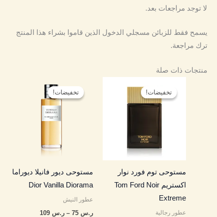
لا توجد مراجعات بعد.
يسمح فقط للزبائن مسجلي الدخول الذين قاموا بشراء هذا المنتج
ترك مراجعة.
منتجات ذات صلة
نطاق
نطاق
هناك
هناك
السعر:
السعر:
تخفيضات!
تخفيضات!
تخفيضات!
تخفيضات!
العديد
العديد
من
من
من
من
خلال
خلال
الأشكال
الأشكال
المختلفة
المختلفة
لهذا
لهذا
المنتج.
المنتج.
مستوحى توم فورد نوار
مستوحى ديور فانيلا ديوراما
يمكن
يمكن
اكستريم Tom Ford Noir
Dior Vanilla Diorama
اختيار
اختيار
Extreme
عطور النيش
الخيارات
الخيارات
عطور رجالية
ر.س
75
–
ر.س
109
على
على