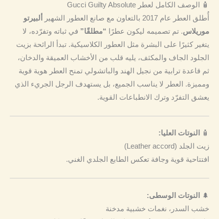
🧴 الوصف الكامل لعطر Gucci Guilty Absolute
أُطلق العطر عام 2017 بالتعاون مع صانع العطور الشهير
ألبيرتو
موريلاس
. تم تصميمه ليكون عطرًا
“مطلقًا”
في ثباته وتفرّده، لا
يتغير كثيرًا على البشرة مثل العطور الكلاسيكية. تبدأ الرائحة بزيت
الجلود الجاف والمكثف، يليه قلب من الأخشاب العميقة والدخان،
ثم قاعدة ترابية من نجيل الهند والباتشولي تمنح العطر هوية قوية
ومميزة. العطر لا يناسب الجميع، بل يستهدف الرجل الجريء الذي
يعشق التفرّد وترك الانطباعات القوية.
🧴
النوتات العليا:
زيت الجلد (Leather accord)
افتتاحية قوية وجافة تعكس الطابع الجلدي الغني.
🌲
النوتات الوسطى:
خشب السدر، نغمات خشبية مدخنة