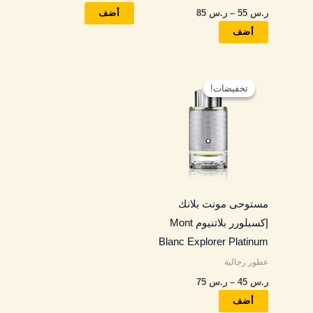
ر.س
55
–
ر.س
85
صفحة
صفحة
أضف
المنتج
المنتج
أضف
نطاق
هناك
السعر:
تخفيضات!
تخفيضات!
العديد
من
من
خلال
الأشكال
المختلفة
لهذا
المنتج.
مستوحى مونت بلانك
يمكن
إكسبلورر بلاتنيوم Mont
اختيار
Blanc Explorer Platinum
الخيارات
عطور رجالية
على
ر.س
45
–
ر.س
75
صفحة
المنتج
أضف