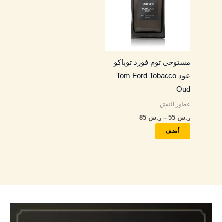
خلال
الأشكال
المختلفة
لهذا
المنتج.
مستوحى توم فورد توباكو
يمكن
عود Tom Ford Tobacco
اختيار
Oud
الخيارات
عطور النيش
على
ر.س
55
–
ر.س
85
صفحة
المنتج
أضف