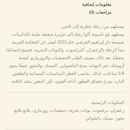
معلومات إضافية
مراجعات (0)
مستلهم من: رحلة عطرية إلى الجزر
يستلهم بلو دايموند أكوا رحلة إلى جزيرة منعشة مليئة بالذكريات.
صممته دار إبراهيم القرشي عام 2023 ليعبر عن الفخامة العربية.
تبدأ الرحلة بالزعفران، البرغموت، والنوتات البحرية، فتمنح إحساسًا
منعشًا. بعد ذلك، يضيف القلب الحمضيات والروزماري لمسة
أروماتك. في النهاية، يمنح الباتشولي، المسك، والبخور عمقًا يدوم
8-9 ساعات. لذلك، يناسب العطر المناسبات المسائية والطقس
البارد. يمدح عشاق العطور أداءه القوي، لكن البعض ينتقد كثافته.
المكونات الرئيسية
زعفران، برغموت، نوتات بحرية، حمضيات، روزماري، يلانغ يلانغ،
بخور، مسك، باتشولي