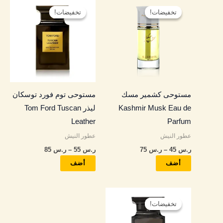
نطاق
نطاق
هناك
هناك
السعر:
السعر:
تخفيضات!
تخفيضات!
تخفيضات!
تخفيضات!
العديد
العديد
من
من
من
من
خلال
خلال
الأشكال
الأشكال
المختلفة
المختلفة
لهذا
لهذا
المنتج.
المنتج.
مستوحى كشمير مسك
مستوحى توم فورد توسكان
يمكن
يمكن
Kashmir Musk Eau de
ليذر Tom Ford Tuscan
اختيار
اختيار
Leather
Parfum
الخيارات
الخيارات
عطور النيش
عطور النيش
على
على
ر.س
45
–
ر.س
75
ر.س
55
–
ر.س
85
صفحة
صفحة
المنتج
المنتج
أضف
أضف
نطاق
هناك
السعر:
تخفيضات!
تخفيضات!
العديد
من
من