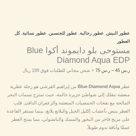
عطور النيش
,
عطور رجالية
,
عطور للجنسين
,
عطور نسائية
,
كل
العطور
مستوحى بلو دايموند أكوا Blue
Diamond Aqua EDP
ر.س
45
–
ر.س
75
+ شحن مجاني للطلبات فوق 199 ريال
عطر
Blue Diamond Aqua
من إبراهيم القرشي هو رحلة عطرية
منعشة تنقلك إلى شواطئ جزيرة حالمة، حيث تمتزج نسمات البحر
المالحة مع نفحات الحمضيات المنعشة والزعفران الدافئ. قلب
العطر ينبض بأعشاب إكليل الجبل واليلانغ يلانغ، بينما تستقر القاعدة
على مزيج فاخر من البخور والمسك والباتشولي، مما يمنح العطر
عمقًا وأناقة تدوم طويلاً.