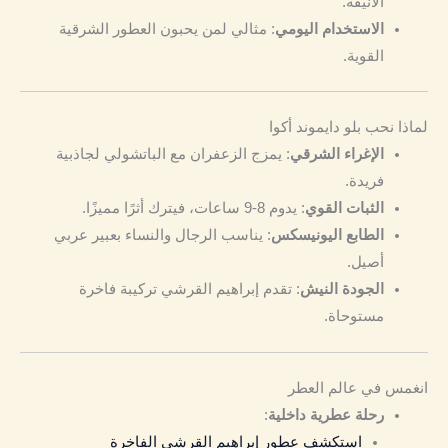
الأنيقة.
الاستخدام اليومي
: مثالي لمن يحبون العطور الشرقية
القوية.
لماذا نحب بلو دايموند أكوا
الإغراء الشرقي
: يمزج الزعفران مع الباتشولي لجاذبية
فريدة.
الثبات القوي
: يدوم 8-9 ساعات، فيترك أثرًا مميزًا.
الطابع اليونيسكس
: يناسب الرجال والنساء بعبير عربي
أصيل.
الجودة النيش
: تقدم إبراهيم القرشي تركيبة فاخرة
مستوحاة.
انغمس في عالم العطر
رحلة عطرية داخلية
:
استكشف عطور إبراهيم القرشي الفاخرة