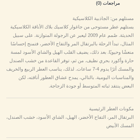
مراجعات (0)
مستلهم من: الجاذبية الكلاسيكية
يستلهم عطر مستوحى من جاغوار كلاسيك بلاك الأناقة الكلاسيكية
الحديثة. صُمم عام 2009 ليعبر عن الرجولة المتوازنة. على سبيل
المثال، تبدأ الرحلة بالبرتقال المر والتفاح الأخضر، فتمنح إحساسًا
منعشًا وحيويًا. بعد ذلك، يضيف القلب الهيل والشاي الأسود لمسة
حارة وأكورد بحري نظيف. من ثم، توفر القاعدة من خشب الصندل
والمسك أثرًا يدوم 4-7 ساعات. لذلك، يناسب العطر الربيع والخريف
والمناسبات اليومية. بالتالي، يمدح عشاق العطور أناقته، لكن
البعض ينتقد ثباته المتوسط أو جودة الزجاجة.
مكونات العطر الرئيسية
البرتقال المر، التفاح الأخضر، الهيل، الشاي الأسود، خشب الصندل،
المسك الأبيض