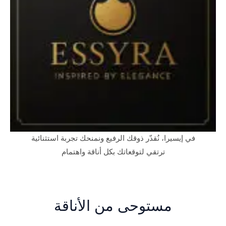
في إيسيرا، نُقدّر ذوقك الرفيع ونمنحك تجربة استثنائية
ترتقي لتوقعاتك بكل أناقة واهتمام
مستوحى من الأناقة