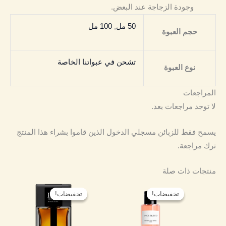
وجودة الزجاجة عند البعض.
50 مل
,
100 مل
حجم العبوة
تشحن في عبواتنا الخاصة
نوع العبوة
المراجعات
لا توجد مراجعات بعد.
يسمح فقط للزبائن مسجلي الدخول الذين قاموا بشراء هذا المنتج
ترك مراجعة.
منتجات ذات صلة
نطاق
نطاق
هناك
هناك
السعر:
السعر:
تخفيضات!
تخفيضات!
تخفيضات!
تخفيضات!
العديد
العديد
من
من
من
من
خلال
خلال
الأشكال
الأشكال