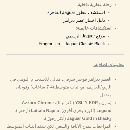
رحلة عطرية داخلية
:
استكشف عطور Jaguar الفاخرة
دليل اختيار عطر ديزاينر
استكشافات عالمية
:
موقع Jaguar الرسمي
Fragrantica – Jaguar Classic Black
معلومات إضافية:
العطر
ديزاينر
فوجير شرقي، مثالي للاستخدام اليومي في
الربيع/الخريف، مع ثبات متوسط (4-7 ساعات) وفوحان
معتدل.
يُقارن بـ
YSL Y EDP
(أكثر ثباتًا)،
Azzaro Chrome
Legend
(أكورد بحري أقوى)،
Lattafa Najdia
(أرخص)،
و
Jaguar Gold in Black
(أكثر زهورًا).
المراجعات تمدح الأناقة والسعر، لكن تنتقد الثبات المتوسط