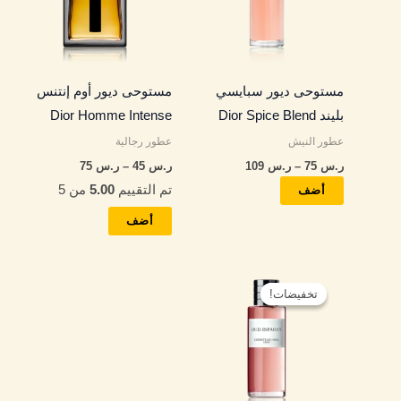
المختلفة
المختلفة
لهذا
لهذا
المنتج.
المنتج.
مستوحى ديور سبايسي
مستوحى ديور أوم إنتنس
يمكن
يمكن
بليند Dior Spice Blend
Dior Homme Intense
اختيار
اختيار
عطور النيش
عطور رجالية
الخيارات
الخيارات
ر.س
75
–
ر.س
109
ر.س
45
–
ر.س
75
على
على
تم التقييم
5.00
من 5
صفحة
صفحة
أضف
المنتج
المنتج
أضف
نطاق
هناك
السعر:
تخفيضات!
تخفيضات!
العديد
من
من
خلال
الأشكال
المختلفة
لهذا