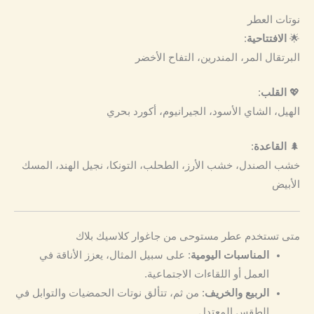
نوتات العطر
🌟
الافتتاحية
:
البرتقال المر، المندرين، التفاح الأخضر
💖
القلب
:
الهيل، الشاي الأسود، الجيرانيوم، أكورد بحري
🌲
القاعدة
:
خشب الصندل، خشب الأرز، الطحلب، التونكا، نجيل الهند، المسك
الأبيض
متى تستخدم عطر مستوحى من جاغوار كلاسيك بلاك
المناسبات اليومية
: على سبيل المثال، يعزز الأناقة في
العمل أو اللقاءات الاجتماعية.
الربيع والخريف
: من ثم، تتألق نوتات الحمضيات والتوابل في
الطقس المعتدل.