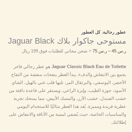
عطور رجالية
,
كل العطور
مستوحى جاكوار بلاك Jaguar Black
ر.س
45
–
ر.س
75
+ شحن مجاني للطلبات فوق 199 ريال
Jaguar Classic Black Eau de Toilette
هو عطر رجالي فاخر
يجمع بين الانتعاش والدفء.
يبدأ العطر بنفحات منعشة من التفاح
الأخضر، اليوسفي، والبرتقال المر، تليها قلب غني بالهيل، الشاي
الأسود، جوزة الطيب، وإبرة الراعي، ويستقر على قاعدة دافئة من
خشب الصندل، خشب الأرز، والمسك الأبيض، مما يمنحك تجربة
عطرية فريدة ومميزة.
يُعد هذا العطر مثاليًا للاستخدام اليومي
والمناسبات الخاصة، حيث يُضفي لمسة من الأناقة والانتعاش على
إطلالتك.