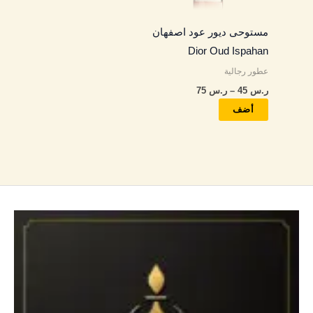
المنتج.
مستوحى ديور عود اصفهان
يمكن
Dior Oud Ispahan
اختيار
عطور رجالية
الخيارات
ر.س
45
–
ر.س
75
على
صفحة
أضف
المنتج