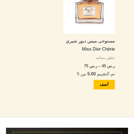
من
خلال
الأشكال
المختلفة
لهذا
المنتج.
مستوحى ميس ديور شيري
يمكن
Miss Dior Chérie
اختيار
عطور نسائية
الخيارات
ر.س
45
–
ر.س
75
على
تم التقييم
5.00
من 5
صفحة
المنتج
أضف