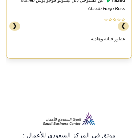
✔️
Yazed
عن
مستوحى باتل ابسولو هوجو بوس Bottled
Absolu Hugo Boss
⭐⭐⭐⭐⭐
❮
❯
عطور فنانه وهاديه
موثق في المركز السعودي للأعمال :