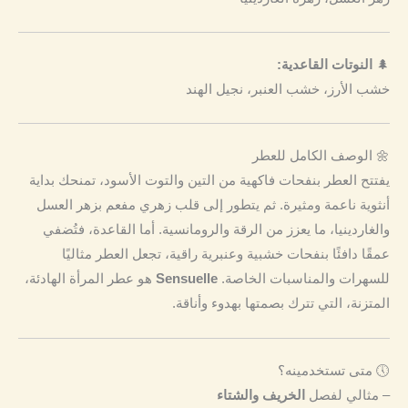
🌲
النوتات القاعدية:
خشب الأرز، خشب العنبر، نجيل الهند
🌼 الوصف الكامل للعطر
يفتتح العطر بنفحات فاكهية من التين والتوت الأسود، تمنحك بداية
أنثوية ناعمة ومثيرة. ثم يتطور إلى قلب زهري مفعم بزهر العسل
والغاردينيا، ما يعزز من الرقة والرومانسية. أما القاعدة، فتُضفي
عمقًا دافئًا بنفحات خشبية وعنبرية راقية، تجعل العطر مثاليًا
للسهرات والمناسبات الخاصة.
Sensuelle
هو عطر المرأة الهادئة،
المتزنة، التي تترك بصمتها بهدوء وأناقة.
🕔 متى تستخدمينه؟
– مثالي لفصل
الخريف والشتاء