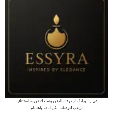
في إيسيرا، نُقدّر ذوقك الرفيع ونمنحك تجربة استثنائية
ترتقي لتوقعاتك بكل أناقة واهتمام