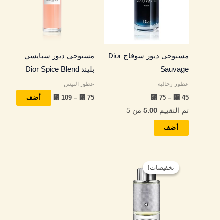
الأشكال
الأشك
المختلفة
المختل
لهذا
لهذا
المنتج.
المنتج
مستوحى ديور سوفاج Dior
مستوحى ديور سبايسي
يمكن
يمكن
Sauvage
بليند Dior Spice Blend
اختيار
اختيار
عطور رجالية
عطور النيش
الخيارات
الخيار
⃁
109
–
⃁
75
⃁
75
–
⃁
45
على
على
أضف
تم التقييم
5.00
من 5
صفحة
صفحة
المنتج
المنتج
أضف
نطاق
هناك
السعر:
تخفيضات!
تخفيضات!
العديد
من
من
خلال
الأشكال
المختلفة