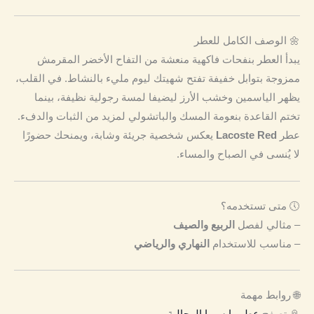
🌼 الوصف الكامل للعطر
يبدأ العطر بنفحات فاكهية منعشة من التفاح الأخضر المقرمش
ممزوجة بتوابل خفيفة تفتح شهيتك ليوم مليء بالنشاط. في القلب،
يظهر الياسمين وخشب الأرز ليضيفا لمسة رجولية نظيفة، بينما
تختم القاعدة بنعومة المسك والباتشولي لمزيد من الثبات والدفء.
عطر
Lacoste Red
يعكس شخصية جريئة وشابة، ويمنحك حضورًا
لا يُنسى في الصباح والمساء.
🕔 متى تستخدمه؟
– مثالي لفصل
الربيع والصيف
– مناسب للاستخدام
النهاري والرياضي
🌐 روابط مهمة
📎 تصفح
عطور إيسيرا الرجالية