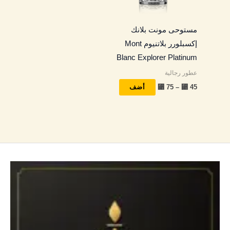
لهذا
المنتج.
مستوحى مونت بلانك
يمكن
إكسبلورر بلاتنيوم Mont
اختيار
Blanc Explorer Platinum
الخيارات
عطور رجالية
على
⃁
75
–
⃁
45
صفحة
أضف
المنتج