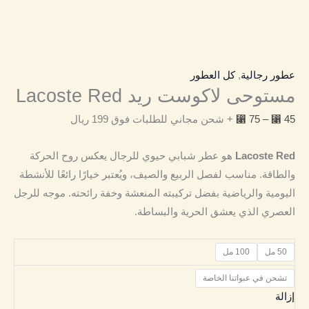
عطور رجالية
,
كل العطور
مستوحى لاكوست ريد Lacoste Red
45
⃁
–
75
⃁
+ شحن مجاني للطلبات فوق 199 ريال
Lacoste Red
هو عطر شبابي حيوي للرجال يعكس روح الحركة
والطاقة. مناسب لفصل الربيع والصيف، ويُعتبر خيارًا رائعًا للأنشطة
اليومية والرياضية بفضل تركيبته المنعشة وخفة رائحته. موجه للرجل
العصري الذي يعشق الحرية والبساطة.
50 مل
100 مل
تشحن في عبواتنا الخاصة
إزالة