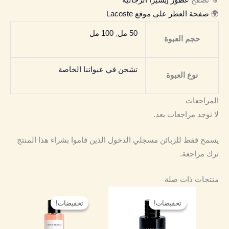
🌍
صفحة العطر على موقع Lacoste
50 مل
,
100 مل
حجم العبوة
تشحن في عبواتنا الخاصة
نوع العبوة
المراجعات
لا توجد مراجعات بعد.
يسمح فقط للزبائن مسجلي الدخول الذين قاموا بشراء هذا المنتج
ترك مراجعة.
منتجات ذات صلة
نطاق
نطاق
هناك
هناك
السعر:
السعر:
تخفيضات!
تخفيضات!
تخفيضات!
تخفيضات!
العديد
العديد
من
من
من
من
خلال
خلال