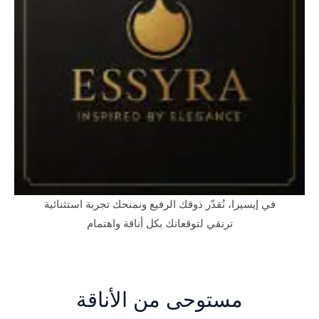
في إيسيرا، نُقدّر ذوقك الرفيع ونمنحك تجربة استثنائية
ترتقي لتوقعاتك بكل أناقة واهتمام
مستوحى من الأناقة