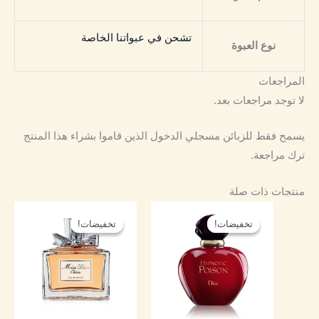
تشحن في عبواتنا الخاصة
نوع العبوة
المراجعات
لا توجد مراجعات بعد.
يسمح فقط للزبائن مسجلي الدخول الذين قاموا بشراء هذا المنتج
ترك مراجعة.
منتجات ذات صلة
نطاق
نطاق
هناك
هناك
السعر:
السعر:
تخفيضات!
تخفيضات!
تخفيضات!
تخفيضات!
العديد
العديد
من
من
من
من
خلال
خلال
الأشكال
الأشكال
المختلفة
المختلفة
لهذا
لهذا