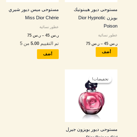
المنتج.
المنتج.
مستوحى ديور هيبنوتيك
مستوحى ميس ديور شيري
يمكن
يمكن
بويزن Dior Hypnotic
Miss Dior Chérie
اختيار
اختيار
Poison
عطور نسائية
الخيارات
الخيارات
عطور نسائية
ر.س
45
–
ر.س
75
على
على
تم التقييم
5.00
من 5
ر.س
45
–
ر.س
75
صفحة
صفحة
المنتج
المنتج
أضف
أضف
نطاق
هناك
السعر:
تخفيضات!
تخفيضات!
العديد
من
من
خلال
الأشكال
المختلفة
لهذا
المنتج.
مستوحى ديور بويزون جيرل
يمكن