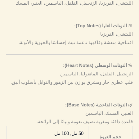
الليتشي، الفريزيا، الزنجبيل، الفلفل، الياسمين، العنبر، المسك
🍑
النوتات العليا (Top Notes):
الليتشي، الفريزيا
افتتاحية منعشة وفاكهية ناعمة تبث إحساسًا بالحيوية والأنوثة.
🌸
النوتات الوسطى (Heart Notes):
الزنجبيل، الفلفل، المانغوليا، الياسمين
قلب عطري حار ومشرق يوازن بين الزهور والتوابل بأسلوب أنيق.
🌿
النوتات القاعدية (Base Notes):
العنبر، المسك، الياسمين
قاعدة دافئة ومغرية تضيف نعومة وثباتًا إلى الرائحة.
50 مل
,
100 مل
حجم العبوة