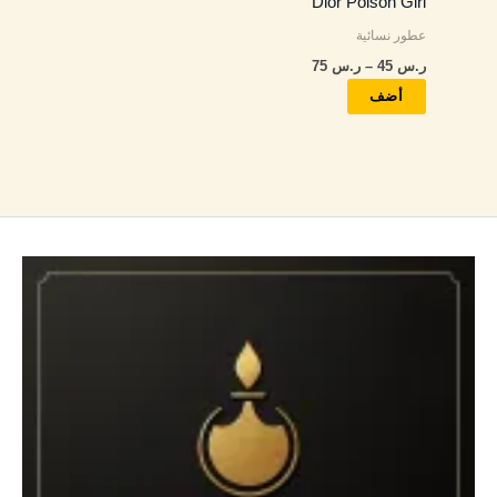
Dior Poison Girl
اختيار
عطور نسائية
الخيارات
ر.س
45
–
ر.س
75
على
صفحة
أضف
المنتج