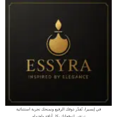
في إيسيرا، نُقدّر ذوقك الرفيع ونمنحك تجربة استثنائية
ترتقي لتوقعاتك بكل أناقة واهتمام