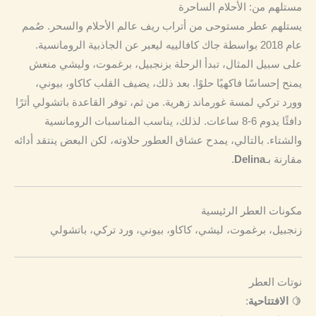
مستلهم من: الأحلام الساحرة
يستلهم عطر مستوحى من أتراب ريف عالم الأحلام والسحر. صُمم
عام 2018 بواسطة جاك كافالييه ليعبر عن الجاذبية الرومانسية.
على سبيل المثال، تبدأ الرحلة بزنجبيل، برغموت، وليشي منعش
يمنح إحساسًا فاكهيًا حلوًا. بعد ذلك، يضيف القلب كاكاو، بيوني،
وورد تركي لمسة غورماند زهرية. من ثم، توفر القاعدة باتشولي أثرًا
دافئًا يدوم 6-8 ساعات. لذلك، يناسب المناسبات الرومانسية
والشتاء. بالتالي، يمدح عشاق العطور حلاوته، لكن البعض ينتقد أدائه
مقارنة بـ
Delina
.
مكونات العطر الرئيسية
زنجبيل، برغموت، ليشي، كاكاو، بيوني، ورد تركي، باتشولي
نوتات العطر
🍋
الافتتاحية
: