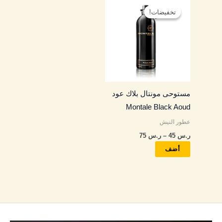
هناك
السعر:
تخفيضات!
تخفيضات!
العديد
من
من
خلال
الأشكال
المختلفة
لهذا
المنتج.
مستوحى مونتال بلاك عود
يمكن
Montale Black Aoud
اختيار
عطور النيش
الخيارات
ر.س
45
–
ر.س
75
على
صفحة
أضف
المنتج