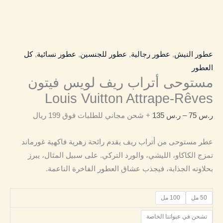
عطور النيش
,
عطور رجالية
,
عطور للجنسين
,
عطور نسائية
,
كل
العطور
مستوحى أتراب ريف لويس فيتون
Louis Vuitton Attrape-Rêves
ر.س
75
–
ر.س
135
+ شحن مجاني للطلبات فوق 199 ريال
عطر مستوحى من أتراب ريف يقدم رائحة زهرية فاكهية غورماند
تمزج الكاكاو، الليشي، والورد التركي. على سبيل المثال، يبرز
بحلاوته الجذابة، فيجذب عشاق العطور الفاخرة الناعمة.
50 مل
100 مل
تشحن في عبواتنا الخاصة