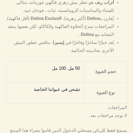
أتراب ريف
هو عطر نيش زهري فاكهي غورماند، مثالي
للشتاء والمناسبات الرومانسية، ثبات ، فوحان جيد.
يُقارن بـ
Delina
(أكثر زهرية)،
Delina Exclusif
(أقل فاكهية).
المراجعات تمدح الحلاوة الفاكهية والكاكاو، لكن بعضها ينتقد
التشابه مع
Delina
.
يُعد خيارًا ساحرًا وفاخرًا في
إيسيرا
، ينافس عطور النيش
الأخرى بجاذبيته الحالمة.
50 مل
,
100 مل
حجم العبوة
تشحن في عبواتنا الخاصة
نوع العبوة
المراجعات
لا توجد مراجعات بعد.
يسمح فقط للزبائن مسجلي الدخول الذين قاموا بشراء هذا المنتج