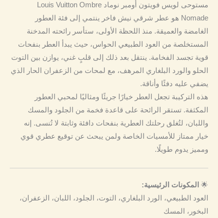
مستوحى لويس فويتون أومبر نوماد Louis Vuitton Ombre
Nomade هو عطر شرقي نيش فاخر ينتمي إلى فئة العطور
الغامضة والعميقة. منذ اللحظة الأولى، ستأسر رائحته المدخنة
المستخلصة من العود الطبيعي الحواس، حيث يبدأ العطر بنفحات
قوية تجسد الفخامة. ينتقل بعد ذلك إلى قلبٍ غني، يوازن بين التوت
الحلو والورد البلغاري المرهف، مع لمحات من الزعفران الحار الذي
يضفي عليه دفئًا وأناقة.
هذه التركيبة تجعل العطر خيارًا جريئًا ومثاليًا لمحبي العطور
المكثفة. تستقر الرائحة على قاعدة فخمة من الجلود والمسك
واللبان، لتُغلق رحلتك العطرية بنفحات دافئة وثابتة لا تُنسى. إنه
خيار ممتاز للأمسيات الخاصة ولمن يبحث عن توقيع عطري قوي
ومميز يدوم طويلًا.
🌟
المكونات الرئيسية:
العود الطبيعي، الورد البلغاري، التوت، الجلود، اللبان، الزعفران،
البخور، المسك