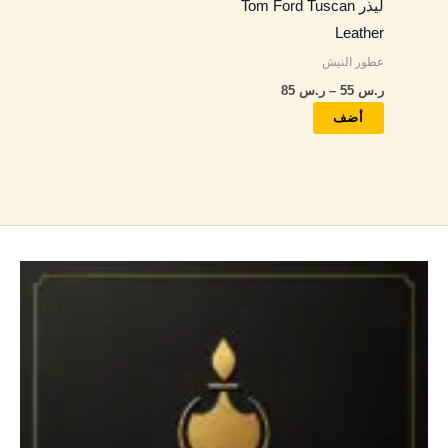
ليذر Tom Ford Tuscan
اختيار
Leather
الخيارات
عطور النيش
على
ر.س
55
–
ر.س
85
صفحة
المنتج
أضف