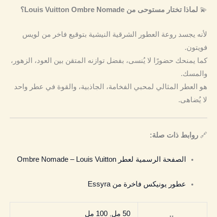
💫
لماذا تختار مستوحى من Louis Vuitton Ombre Nomade؟
لأنه يجسد روعة العطور الشرقية النيشية بتوقيع فاخر من لويس
فويتون.
كما يمنحك حضورًا لا يُنسى، بفضل توازنه المتقن بين العود، الزهور،
والمسك.
هو العطر المثالي لمحبي الفخامة، الجاذبية، والقوة في عطر واحد
لا يُضاهى.
🔗
روابط ذات صلة:
الصفحة الرسمية لعطر Ombre Nomade – Louis Vuitton
عطور يونيكس فاخرة من Essyra
50 مل
,
100 مل