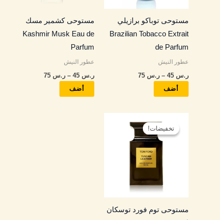
المنتج.
المنتج.
مستوحى توباكو برازيلي
مستوحى كشمير مسك
يمكن
يمكن
Kashmir Musk Eau de
Brazilian Tobacco Extrait
اختيار
اختيار
Parfum
de Parfum
الخيارات
الخيارات
عطور النيش
عطور النيش
على
على
ر.س
45
–
ر.س
75
ر.س
45
–
ر.س
75
صفحة
صفحة
المنتج
المنتج
أضف
أضف
نطاق
هناك
السعر:
تخفيضات!
تخفيضات!
العديد
من
من
خلال
الأشكال
المختلفة
لهذا
المنتج.
مستوحى توم فورد توسكان
يمكن