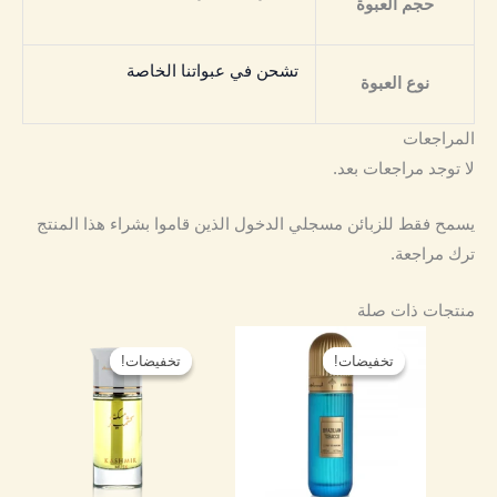
حجم العبوة
تشحن في عبواتنا الخاصة
نوع العبوة
المراجعات
لا توجد مراجعات بعد.
يسمح فقط للزبائن مسجلي الدخول الذين قاموا بشراء هذا المنتج
ترك مراجعة.
منتجات ذات صلة
نطاق
نطاق
هناك
هناك
السعر:
السعر:
تخفيضات!
تخفيضات!
تخفيضات!
تخفيضات!
العديد
العديد
من
من
من
من
خلال
خلال
الأشكال
الأشكال
المختلفة
المختلفة
لهذا
لهذا