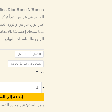
Miss Dior Rose N’Roses
الورود في غراس.
تبدأ تركي
غني بورد غراس والورد الدمش
مما يمنحك إحساسًا بالانتعا
الربيع والمناسبات النهارية،
50 مل
100 مل
تشحن في عبواتنا الخاصة
إزالة
-
إضافة إلى الس
رمز المنتج:
غير محدد
التصن