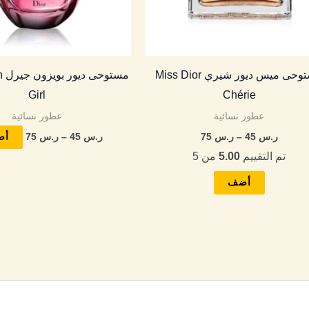
يمكن
اختيار
الخيارات
مستوحى ميس ديور شيري Miss Dior
مس
على
Girl
Chérie
صفحة
عطور نسائية
عطور نسائية
المنتج
ر.س
45
–
ر.س
75
ر.س
45
–
ر.س
75
أض
تم التقييم
5.00
من 5
أضف