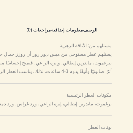
الوصف
معلومات إضافية
مراجعات (0)
مستلهم من: الأناقة الزهرية
ببرغموت، ماندرين إيطالي، وإبرة الراعي، فتمنح إحساسًا 
أثرًا صابونيًا وأنيقًا يدوم 3-4 ساعات. لذلك، يناسب العطر الربيع والصيف والمناسبات اليومية. بالتالي، يمدح عشاق العطور نضارته، لكن البعض ينتقد ثباته الضعيف.
مكونات العطر الرئيسية
برغموت، ماندرين إيطالي، إبرة الراعي، ورد غراس، ورد د
نوتات العطر