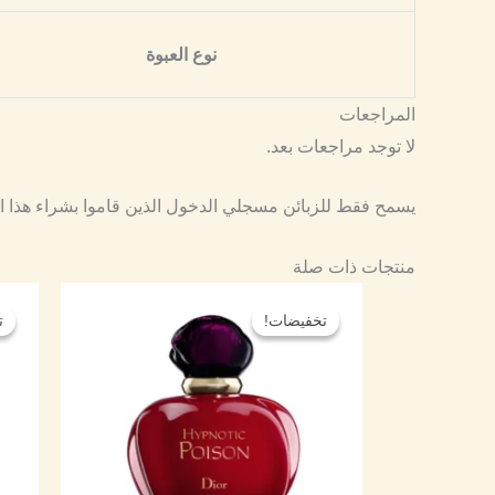
نوع العبوة
المراجعات
لا توجد مراجعات بعد.
يسمح فقط للزبائن مسجلي الدخول الذين قاموا بشراء هذا ا
منتجات ذات صلة
نطاق
هناك
السعر:
تخفيضات!
تخفيضات!
ت
ت
العديد
من
من
خلال
الأشكال
المختلفة
لهذا
المنتج.