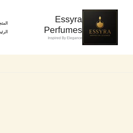
خطي
تخفيضات!
لى
Essyra
لمحتوى
المتج
Perfumes
الرئي
Inspired By Elegance