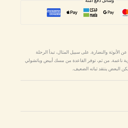
وسائل دفع آمنة
غراس. صُمم عام 2020 بواسطة فرانسوا ديماشي ليعبر عن الأنوثة والنضارة. على سبيل المثال، تبدأ الرحلة
ية ناعمة. من ثم، توفر القاعدة من مسك أبيض وباتشولي