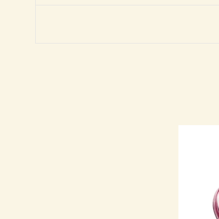
هناك
العديد
من
الأشكال
المختلفة
لهذا
المنتج.