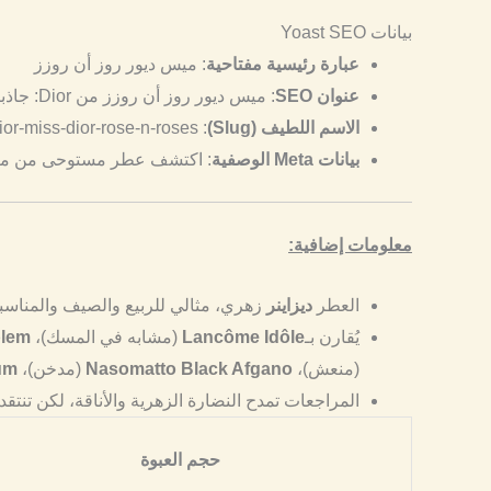
بيانات Yoast SEO
عبارة رئيسية مفتاحية
: ميس ديور روز أن روزز
عنوان SEO
: ميس ديور روز أن روزز من Dior: جاذبية زهرية منعشة
الاسم اللطيف (Slug)
: dior-miss-dior-rose-n-roses
بيانات Meta الوصفية
: اكتشف عطر مستوحى من ميس ديور روز أن روزز من Dior، تحفة زهرية تمزج ورد غر
معلومات إضافية:
العطر
ديزاينر
زهري، مثالي للربيع والصيف والمناسبات اليومية، مع
يُقارن بـ
Lancôme Idôle
(مشابه في المسك)،
blem
(منعش)،
Nasomatto Black Afgano
(مدخن)،
um
المراجعات تمدح النضارة الزهرية والأناقة، لكن تنتقد
حجم العبوة