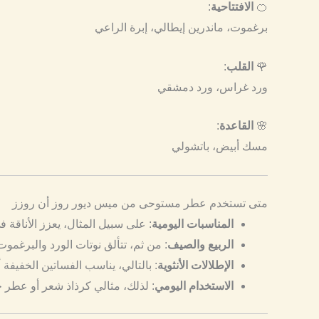
🍊
الافتتاحية
:
برغموت، ماندرين إيطالي، إبرة الراعي
🌹
القلب
:
ورد غراس، ورد دمشقي
🌸
القاعدة
:
مسك أبيض، باتشولي
متى تستخدم عطر مستوحى من ميس ديور روز أن روزز
المناسبات اليومية
: على سبيل المثال، يعزز الأناقة ف
الربيع والصيف
: من ثم، تتألق نوتات الورد والبرغم
الإطلالات الأنثوية
: بالتالي، يناسب الفساتين الخفيفة أ
الاستخدام اليومي
: لذلك، مثالي كرذاذ شعر أو عطر 