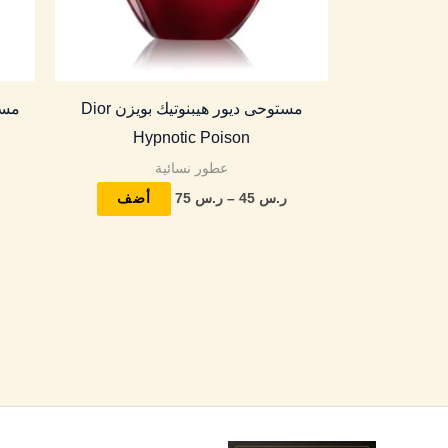
يمكن
اختيار
الخيارات
مستوحى ديور هيبنوتيك بويزن Dior
على
Hypnotic Poison
صفحة
عطور نسائية
المنتج
ر.س
45
–
ر.س
75
أضف