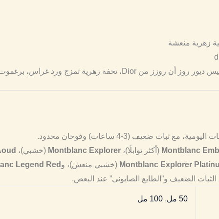
اس، برغموت، ومسك أبيض لجاذبية أنثوية تدوم 3-4 ساعات. (160 حرفًا)
 ثبات ضعيف (3-4 ساعات) وفوحان محدود.
Montblanc Em
(أكثر توابلًا)،
Montblanc Explorer
(خشبي)،
Aoud
Montblanc Explorer Platin
(خشبي منعش)، و
lanc Legend Red
 الثبات الضعيف و”الطابع الصابوني” عند البعض.
50 مل
,
100 مل