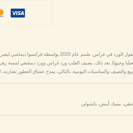
يستلهم عطر مستوحى من ميس ديور روز أن روزز جمال حقول الورد في 
منعشًا وحيويًا. بعد ذلك، يضيف القلب ورد غراس وورد دمشقي لمسة زهر
مشقي، مسك أبيض، باتشولي