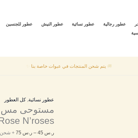
كمية
نطاق
مستوحى
السعر:
مس
من
ر
عطور رجالية
عطور نسائية
عطور النيش
عطور للجنسين
ديور
سية
روز
خلال
ان
روز
🚚
يتم شحن المنتجات في عبوات خاصة بنا
✨
Miss
Dior
Rose
N'roses
عطور نسائية
,
كل العطور
Rose N’roses
ر.س
45
–
ر.س
75
+ شحن مجا