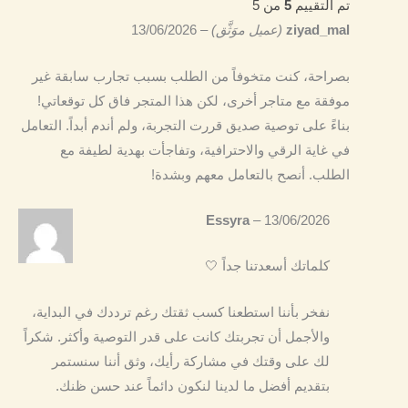
تم التقييم
5
من 5
ziyad_mal
(عميل موَثَّق)
–
13/06/2026
بصراحة، كنت متخوفاً من الطلب بسبب تجارب سابقة غير
موفقة مع متاجر أخرى، لكن هذا المتجر فاق كل توقعاتي!
بناءً على توصية صديق قررت التجربة، ولم أندم أبداً. التعامل
في غاية الرقي والاحترافية، وتفاجأت بهدية لطيفة مع
الطلب. أنصح بالتعامل معهم وبشدة!
Essyra
–
13/06/2026
كلماتك أسعدتنا جداً 🤍
نفخر بأننا استطعنا كسب ثقتك رغم ترددك في البداية،
والأجمل أن تجربتك كانت على قدر التوصية وأكثر. شكراً
لك على وقتك في مشاركة رأيك، وثق أننا سنستمر
بتقديم أفضل ما لدينا لنكون دائماً عند حسن ظنك.