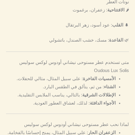
نوتات العطر
🌶️
الافتتاحية
: زعفران، برغموت
🌲
القلب
: عود أسود، زهر البرتقال
🌿
القاعدة
: مسك، خشب الصندل، باتشولي
متى تستخدم عطر مستوحى نيشاني أودوس لوكس سوليس
Oudous Lux Solis
الأمسيات الفاخرة
: على سبيل المثال، مثالي للحفلات.
الشتاء
: من ثم، يتألق في الطقس البارد.
الإطلالات الشرقية
: بالتالي، يناسب الملابس التقليدية.
الأجواء الدافئة
: لذلك، لعشاق العطور العودية.
لماذا نحب عطر مستوحى نيشاني أودوس لوكس سوليس
الزعفران الحار
: على سبيل المثال، يمنح إحساسًا بالفخامة.