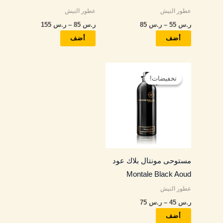
عطور النيش
عطور النيش
على
على
ر.س
55
–
ر.س
85
ر.س
85
–
ر.س
155
صفحة
صفحة
المنتج
المنتج
أضف
أضف
نطاق
هناك
السعر:
تخفيضات!
تخفيضات!
العديد
من
من
خلال
الأشكال
المختلفة
لهذا
المنتج.
مستوحى مونتال بلاك عود
يمكن
Montale Black Aoud
اختيار
عطور النيش
الخيارات
ر.س
45
–
ر.س
75
على
صفحة
أضف