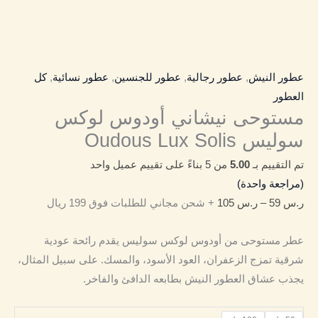
عطور النيش
,
عطور رجالية
,
عطور للجنسين
,
عطور نسائية
,
كل
العطور
مستوحى نيشاني أودوس لوكس
سوليس Oudous Lux Solis
تم التقييم بـ
5.00
من 5 بناءً على تقييم عميل واحد
(مراجعة واحدة)
ر.س
59
–
ر.س
105
+ شحن مجاني للطلبات فوق 199 ريال
عطر مستوحى من أودوس لوكس سوليس يقدم رائحة عودية
شرقية تمزج الزعفران، العود الأسود، والمسك. على سبيل المثال،
يجذب عشاق العطور النيش بطابعه الدافئ والفاخر.