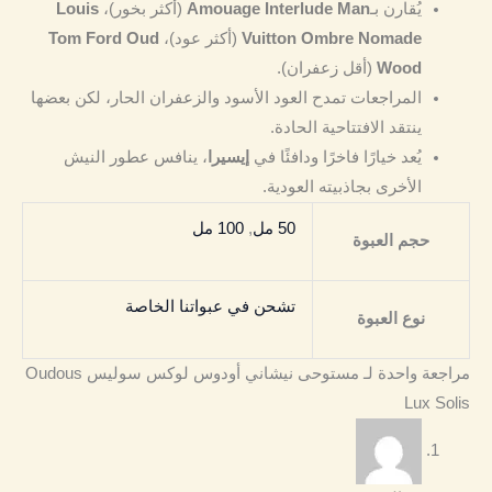
يُقارن بـ
Amouage Interlude Man
(أكثر بخور)،
Louis
Vuitton Ombre Nomade
(أكثر عود)،
Tom Ford Oud
Wood
(أقل زعفران).
المراجعات تمدح العود الأسود والزعفران الحار، لكن بعضها
ينتقد الافتتاحية الحادة.
يُعد خيارًا فاخرًا ودافئًا في
إيسيرا
، ينافس عطور النيش
الأخرى بجاذبيته العودية.
50 مل
,
100 مل
حجم العبوة
تشحن في عبواتنا الخاصة
نوع العبوة
مراجعة واحدة لـ
مستوحى نيشاني أودوس لوكس سوليس Oudous
Lux Solis