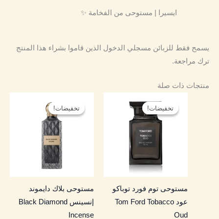
ايسيرا | مستوحى من الفخامة ✨
يسمح فقط للزبائن مسجلي الدخول الذين قاموا بشراء هذا المنتج
ترك مراجعة.
منتجات ذات صلة
نطاق
نطاق
هناك
هناك
السعر:
السعر:
تخفيضات!
تخفيضات!
تخفيضات!
تخفيضات!
العديد
العديد
من
من
من
من
خلال
خلال
الأشكال
الأشكال
المختلفة
المختلفة
لهذا
لهذا
المنتج.
المنتج.
مستوحى توم فورد توباكو
مستوحى بلاك دايموند
يمكن
يمكن
عود Tom Ford Tobacco
إنسينس Black Diamond
اختيار
اختيار
Incense
Oud
الخيارات
الخيارات