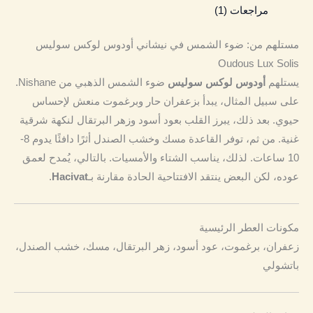
مراجعات (1)
مستلهم من: ضوء الشمس في نيشاني أودوس لوكس سوليس
Oudous Lux Solis
يستلهم
أودوس لوكس سوليس
ضوء الشمس الذهبي من Nishane.
على سبيل المثال، يبدأ بزعفران حار وبرغموت منعش لإحساس
حيوي. بعد ذلك، يبرز القلب بعود أسود وزهر البرتقال لنكهة شرقية
غنية. من ثم، توفر القاعدة مسك وخشب الصندل أثرًا دافئًا يدوم 8-
10 ساعات. لذلك، يناسب الشتاء والأمسيات. بالتالي، يُمدح لعمق
عوده، لكن البعض ينتقد الافتتاحية الحادة مقارنة بـ
Hacivat
.
مكونات العطر الرئيسية
زعفران، برغموت، عود أسود، زهر البرتقال، مسك، خشب الصندل،
باتشولي