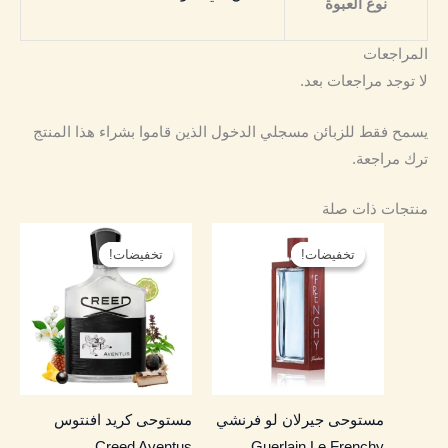
نوع العبوة
المراجعات
لا توجد مراجعات بعد.
يسمح فقط للزبائن مسجلي الدخول الذين قاموا بشراء هذا المنتج
ترك مراجعة.
منتجات ذات صلة
نطاق
نطاق
هناك
هناك
السعر:
السعر:
تخفيضات!
تخفيضات!
تخفيضات!
تخفيضات!
العديد
العديد
من
من
من
من
خلال
خلال
الأشكال
الأشكال
المختلفة
المختلفة
لهذا
لهذا
المنتج.
المنتج.
مستوحى جيرلان لو فرنشي
مستوحى كريد افنتوس
يمكن
يمكن
Creed Aventus
Guerlain Le Frenchy