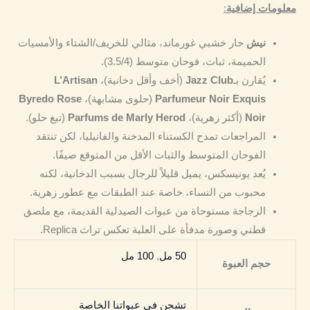
معلومات إضافية
:
نيش
حار خشبي غورماند، مثالي للخريف/الشتاء والأمسيات
الحميمة، ثبات، فوحان متوسط (3.5/4).
يُقارن بـ
Jazz Club
(أخف وأقل دخانية)،
L’Artisan
Parfumeur Noir Exquis
(حلوى مشابهة)،
Byredo Rose
Noir
(أكثر زهرية)،
Parfums de Marly Herod
(تبغ حلو).
المراجعات تمدح الكستناء المدخنة والفانيليا، لكن تنتقد
الفوحان المتوسط والثبات الأقل من المتوقع صيفًا.
يُعد يونيسكس، يميل قليلاً للرجال بسبب الدخانية، لكنه
محبوب من النساء، خاصة عند الطبقات مع عطور زهرية.
الزجاجة مستوحاة من عبوات الصيدلية القديمة، مع ملصق
قطني وصورة مدفأة على العلبة تعكس تراث Replica.
50 مل
,
100 مل
حجم العبوة
تشحن في عبواتنا الخاصة