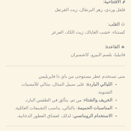
🌶️
الافتتاحية
:
فلفل وردي، زهر البرتقال، زيت القرنفل
🌰
القلب
:
كستناء، خشب الغاياك، زيت الكاد، العرعر
🔥
القاعدة
:
فانيليا، بلسم البيرو، كاشميران
متى تستخدم عطر مستوحى من باي ذا فايربليس
الليالي الباردة
: على سبيل المثال، مثالي للأمسيات
الشتوية.
الخريف والشتاء
: من ثم، يتألق في الطقس البارد.
المناسبات الحميمة
: بالتالي، يناسب التجمعات العائلية.
الاستخدام الرومانسي
: لذلك، لعشاق العطور الدخانية.