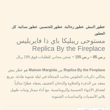
عطور النيش
,
عطور رجالية
,
عطور للجنسين
,
عطور نسائية
,
كل
العطور
مستوحى ريبليكا باي ذا فايربليس
Replica By the Fireplace
ر.س
85
–
ر.س
155
+ شحن مجاني للطلبات فوق 199 ريال
Replica By the Fireplace
من
Maison Margiela
هو عطر نيش
يحاكي ذكريات الجلوس بجانب المدفأة في ليلة شتوية هادئة. مزيج
معقد من الدفء والحلاوة والدخان الخفيف يجعله عطرًا مثالياً
لعشاق الأجواء الحميمة والرومانسية، مع أداء ممتاز وثبات طويل
يلائم الأمسيات والمناسبات الشتوية.