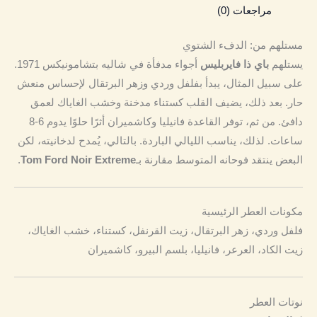
مراجعات (0)
مستلهم من: الدفء الشتوي
يستلهم
باي ذا فايربليس
أجواء مدفأة في شاليه بتشامونيكس 1971.
على سبيل المثال، يبدأ بفلفل وردي وزهر البرتقال لإحساس منعش
حار. بعد ذلك، يضيف القلب كستناء مدخنة وخشب الغاياك لعمق
دافئ. من ثم، توفر القاعدة فانيليا وكاشميران أثرًا حلوًا يدوم 6-8
ساعات. لذلك، يناسب الليالي الباردة. بالتالي، يُمدح لدخانيته، لكن
البعض ينتقد فوحانه المتوسط مقارنة بـ
Tom Ford Noir Extreme
.
مكونات العطر الرئيسية
فلفل وردي، زهر البرتقال، زيت القرنفل، كستناء، خشب الغاياك،
زيت الكاد، العرعر، فانيليا، بلسم البيرو، كاشميران
نوتات العطر