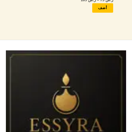
على
صفحة
أضف
المنتج