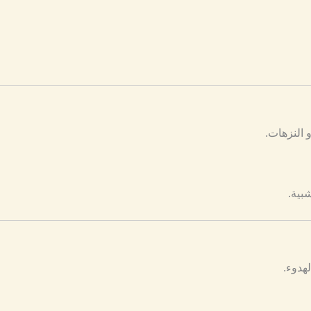
 النزهات.
بية.
لهدوء.