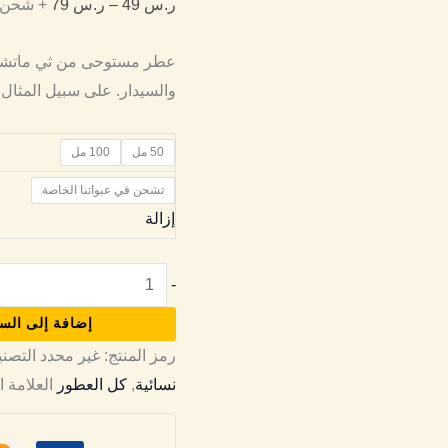
ر.س
49
–
ر.س
79
+ شحن مجا
والسيدار. على سبيل المثال
50 مل
100 مل
تشحن في عبواتنا الخاصة
إزالة
-
إضافة إلى الس
رمز المنتج:
غير محدد
التصن
نسائية
,
كل العطور
العلامة ا