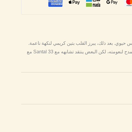
 برتقال مر لإحساس حيوي. بعد ذلك، يبرز القلب بتين كريمي لنكهة ناعمة.
من ثم، توفر القاعدة فيتيفر وخشب سيدار أثرًا خشبيًا يدوم 6-8 ساعات. لذلك، يناسب الربيع والصيف والاستخدام اليومي. بالتالي، يُمدح لنعومته، لكن البعض ينتقد تشابهه مع Santal 33 مع