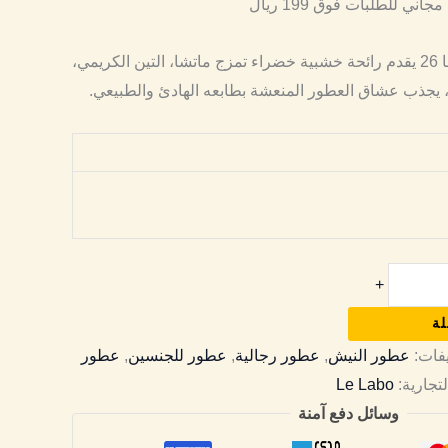
ني للطلبات فوق 199 ريال
عطر مستوحى من ثي ماتشا 26 يقدم رائحة خشبية خضراء تمزج ماتشا، التين الكريمي،
، يجذب عشاق العطور المنعشة بطابعه الهادئ والطبيعي.
+
لة
يفات:
عطور النيش
,
عطور رجالية
,
عطور للجنسين
,
عطور
لتجارية:
Le Labo
وسائل دفع آمنة