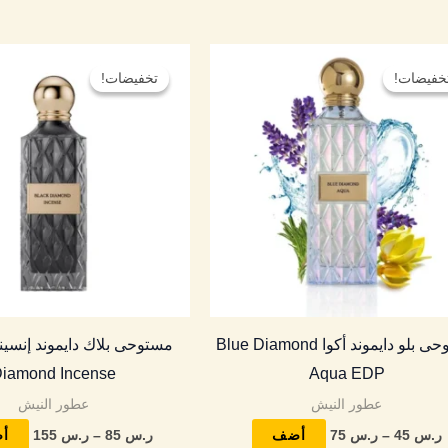
نطاق
نطاق
هناك
السعر:
السعر:
خفيضات!
خفيضات!
تخفيضات!
تخفيضات!
العديد
من
من
من
خلال
خلال
الأشكال
المختلفة
لهذا
المنتج.
يمكن
اختيار
الخيارات
مستوحى بلو دايموند أكوا Blue Diamond
على
iamond Incense
Aqua EDP
صفحة
عطور النيش
عطور النيش
المنتج
ر.س
45
–
ر.س
75
ر.س
85
–
ر.س
155
أضف
أ