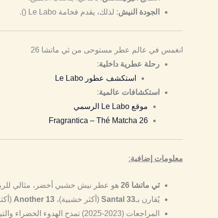
الجودة النيش
: لذلك، يقدم فخامة Le Labo ().
انغمس في عالم عطر مستوحى من ثي ماتشا 26
رحلة عطرية داخلية
:
استكشف عطور Le Labo
استكشافات عالمية
:
موقع Le Labo الرسمي
Fragrantica – Thé Matcha 26
معلومات إضافية
:
ثي ماتشا 26
هو عطر نيش خشبي أخضر، مثالي للربيع/الصيف والاس
يُقارن بـ
Santal 33
(أكثر خشبية)،
Another 13
(أكث
المراجعات (2023-2025) تمدح الهدوء الخضراء والتين الكريمي، لكن بعضها يراه “غير مثير” أو مشابهًا لـ Santal 33.