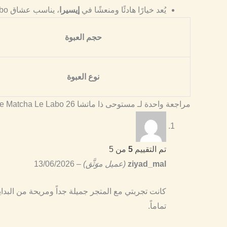
يُعد خيارًا هادئًا ومنعشًا في
إيسيرا
، يناسب عشاق Le Labo الباحثين عن رائحة يومية أنيقة.
حجم العبوة
نوع العبوة
مراجعة واحدة لـ
مستوحى ذا ماتشا 26 The Matcha Le Labo
تم التقييم
5
من 5
ziyad_mal
(عميل موَثَّق)
–
13/06/2026
كانت تجربتي مع المتجر جميلة جداً ومريحة من البداي
تماماً.