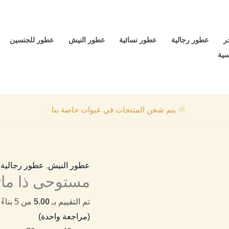
كمية
نطاق
مستوحى
السعر:
ذا
من
ر
عطور رجالية
عطور نسائية
عطور النيش
عطور للجنسين
ماتشا
سية
26
خلال
The
Matcha
🚚
يتم شحن المنتجات في عبوات خاصة بنا
✨
Le
Labo
عطور النيش
,
عطور رجالية
,
مستوحى ذا ماتشا 26 ha Le Labo
تم التقييم بـ
5.00
من 5 بناءً على تقييم عميل واحد
(مراجعة واحدة)