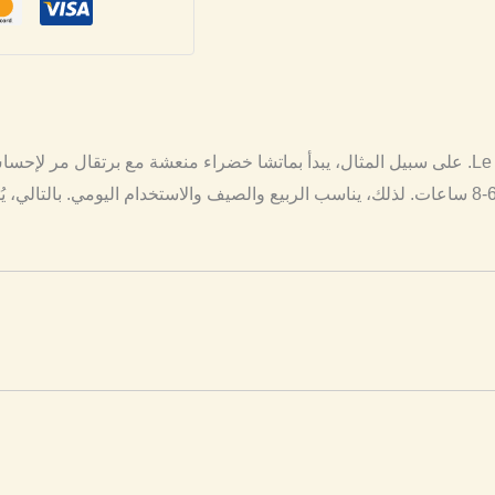
هدوء الشاي الأخضر الياباني من Le Labo. على سبيل المثال، يبدأ بماتشا خضراء منعشة مع