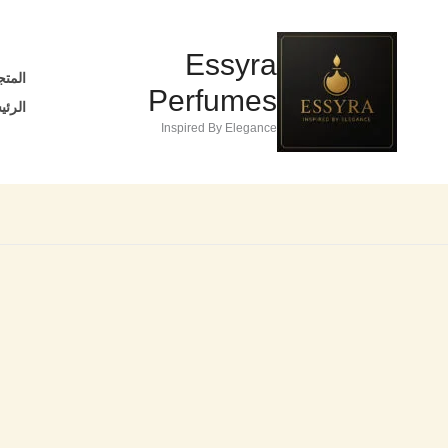
خطي
تخفيضات!
لى
Essyra
لمحتوى
المتج
Perfumes
الرئي
Inspired By Elegance