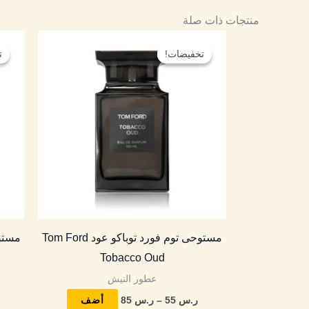
منتجات ذات صلة
نطاق
هناك
السعر:
تخفيضات!
تخفيضات!
ت
ت
العديد
من
من
خلال
الأشكال
المختلفة
لهذا
المنتج.
يمكن
اختيار
الخيارات
مستوحى توم فورد توباكو عود Tom Ford
على
Tobacco Oud
صفحة
عطور النيش
المنتج
ر.س
55
–
ر.س
85
أضف