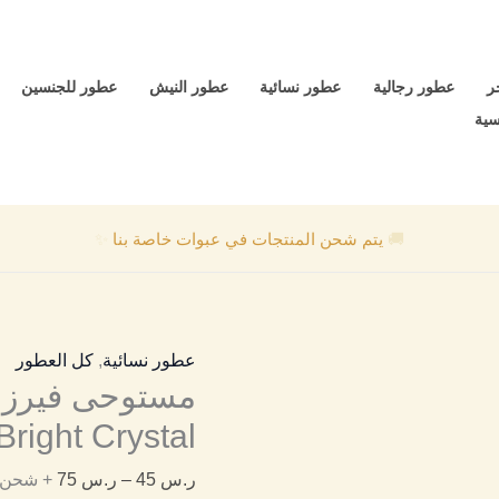
كمية
نطاق
مستوحى
السعر:
فيرزاتشي
من
ر
عطور رجالية
عطور نسائية
عطور النيش
عطور للجنسين
برايت
سية
كريستال
خلال
Versace
Bright
🚚
يتم شحن المنتجات في عبوات خاصة بنا
✨
Crystal
عطور نسائية
,
كل العطور
Bright Crystal
ر.س
45
–
ر.س
75
+ شحن مجا