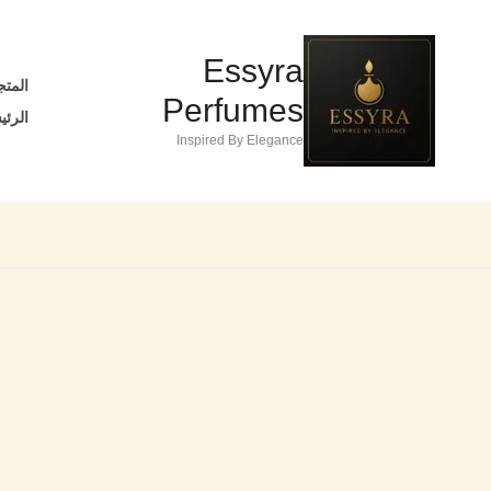
خطي
تخفيضات!
لى
Essyra
لمحتوى
المتج
Perfumes
الرئي
Inspired By Elegance