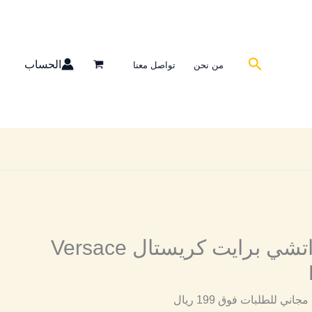
البحث
الحساب
من نحن
تواصل معنا
مستوحى فيرزاتشي برايت كريستال Versace
ني للطلبات فوق 199 ريال