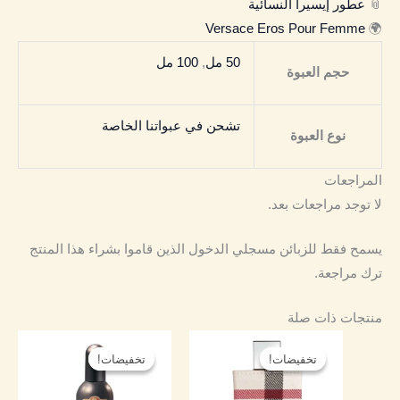
📎
عطور إيسيرا النسائية
Versace Eros Pour Femme
🌍
50 مل
,
100 مل
حجم العبوة
تشحن في عبواتنا الخاصة
نوع العبوة
المراجعات
لا توجد مراجعات بعد.
يسمح فقط للزبائن مسجلي الدخول الذين قاموا بشراء هذا المنتج
ترك مراجعة.
منتجات ذات صلة
نطاق
نطاق
هناك
هناك
السعر:
السعر:
تخفيضات!
تخفيضات!
تخفيضات!
تخفيضات!
العديد
العديد
من
من
من
من
خلال
خلال