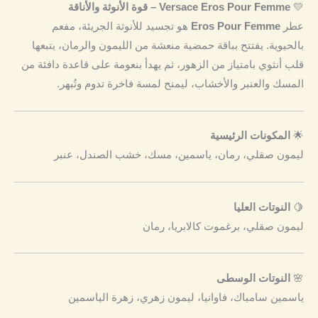
💛
Versace Eros Pour Femme – قوة الأنوثة والأناقة
عطر
Eros Pour Femme
هو تجسيد للأنوثة الجريئة، مفعم
بالحيوية. يفتتح بباقة حمضية منعشة من الليمون والرمان، يتبعها
قلب أنثوي بامتياز من الزهور، ثم يهدأ بنعومة على قاعدة دافئة من
المسك والعنبر والأخشاب، ليمنح لمسة فاخرة تدوم وتُبهر.
🌟
المكونات الرئيسية
ليمون صقلي، رمان، ياسمين، مسك، خشب الصندل، عنبر
🍋
النوتات العليا
ليمون صقلي، برغموت كالابريا، رمان
🌸
النوتات الوسطى
ياسمين سامباك، فاوانيا، ليمون زهري، زهرة الياسمين