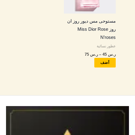
لهذا
المنتج.
يمكن
مستوحى مس ديور روز ان
اختيار
روز Miss Dior Rose
الخيارات
N’roses
على
عطور نسائية
صفحة
ر.س
45
–
ر.س
75
المنتج
أضف