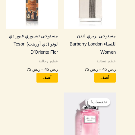
الأشكال
الأشكال
المختلفة
المختلفة
لهذا
لهذا
المنتج.
المنتج.
مستوحى بربري لندن
مستوحى تيسوري فيور دي
يمكن
يمكن
للنساء Burberry London
لوتو (دي أورينت) Tesori
اختيار
اختيار
D’Oriente Fior
Women
الخيارات
الخيارات
عطور نسائية
عطور رجالية
على
على
ر.س
45
–
ر.س
75
ر.س
45
–
ر.س
75
صفحة
صفحة
المنتج
المنتج
أضف
أضف
نطاق
هناك
السعر:
تخفيضات!
تخفيضات!
العديد
من
من
خلال
الأشكال
المختلفة