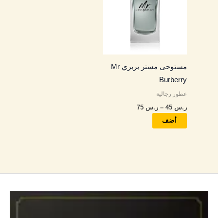
من
خلال
الأشكال
المختلفة
لهذا
المنتج.
مستوحى مستر بربري Mr
يمكن
Burberry
اختيار
عطور رجالية
الخيارات
ر.س
45
–
ر.س
75
على
صفحة
أضف
المنتج