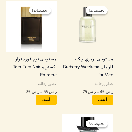
نطاق
نطاق
هناك
هناك
السعر:
السعر:
تخفيضات!
تخفيضات!
تخفيضات!
تخفيضات!
العديد
العديد
من
من
من
من
خلال
خلال
الأشكال
الأشكال
المختلفة
المختلفة
لهذا
لهذا
المنتج.
المنتج.
مستوحى بربري ويكند
مستوحى توم فورد نوار
يمكن
يمكن
للرجال Burberry Weekend
اكستريم Tom Ford Noir
اختيار
اختيار
Extreme
for Men
الخيارات
الخيارات
عطور رجالية
عطور رجالية
على
على
ر.س
45
–
ر.س
75
ر.س
55
–
ر.س
85
صفحة
صفحة
المنتج
المنتج
أضف
أضف
نطاق
هناك
السعر:
تخفيضات!
تخفيضات!
العديد
من