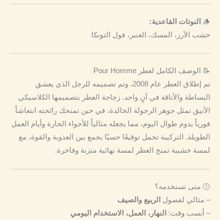
🪵
النوتات القاعدية:
خشب الأرز، المسك، العنبر، فول التونكا
📝 الوصف الكامل لعطر Pour Homme
تم إطلاق العطر عام 2008، وتم تصميمه للرجل الذي يعشق
البساطة والأناقة في آنٍ واحد. زجاجة العطر بتصميمها الكلاسيكي
الأنيق تمثل جوهر الرجولة الخالدة، في حين تمنحك رائحته انتعاشاً
فورياً يدوم طوال اليوم، مما يجعله مثالياً للأجواء الحارة وأيام العمل
الطويلة. التركيبة تحمل توقيعًا حسيًا يجمع بين العذوبة والقوة، مع
لمسة خشبية تمنح العطر لمسة نهائية متزنة وفاخرة.
🕔 متى تستخدمه؟
– مثالي لفصول
الربيع والصيف
– أنسب وقت:
النهار، العمل، الاستخدام اليومي