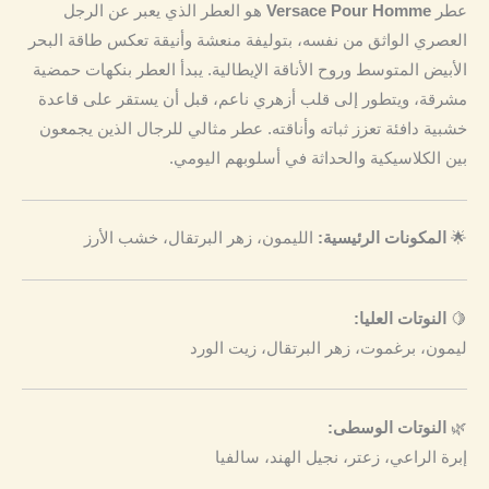
عطر
Versace Pour Homme
هو العطر الذي يعبر عن الرجل
العصري الواثق من نفسه، بتوليفة منعشة وأنيقة تعكس طاقة البحر
الأبيض المتوسط وروح الأناقة الإيطالية. يبدأ العطر بنكهات حمضية
مشرقة، ويتطور إلى قلب أزهري ناعم، قبل أن يستقر على قاعدة
خشبية دافئة تعزز ثباته وأناقته. عطر مثالي للرجال الذين يجمعون
بين الكلاسيكية والحداثة في أسلوبهم اليومي.
🌟
المكونات الرئيسية:
الليمون، زهر البرتقال، خشب الأرز
🍋
النوتات العليا:
ليمون، برغموت، زهر البرتقال، زيت الورد
🌿
النوتات الوسطى:
إبرة الراعي، زعتر، نجيل الهند، سالفيا