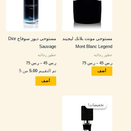
من
من
خلال
خلال
الأشكال
الأشكال
المختلفة
المختلفة
لهذا
لهذا
المنتج.
المنتج.
مستوحى مونت بلانك ليجيند
مستوحى ديور سوفاج Dior
يمكن
يمكن
Sauvage
Mont Blanc Legend
اختيار
اختيار
عطور رجالية
عطور رجالية
الخيارات
الخيارات
ر.س
45
–
ر.س
75
ر.س
45
–
ر.س
75
على
على
تم التقييم
5.00
من 5
صفحة
صفحة
أضف
المنتج
المنتج
أضف
نطاق
هناك
السعر:
تخفيضات!
تخفيضات!
العديد
من
من
خلال
الأشكال
المختلفة