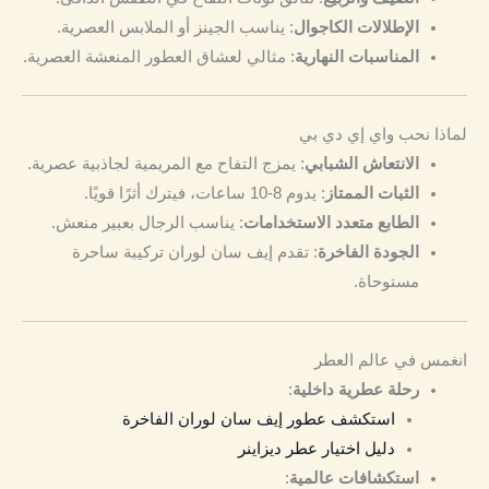
الإطلالات الكاجوال
: يناسب الجينز أو الملابس العصرية.
المناسبات النهارية
: مثالي لعشاق العطور المنعشة العصرية.
لماذا نحب واي إي دي بي
الانتعاش الشبابي
: يمزج التفاح مع المريمية لجاذبية عصرية.
الثبات الممتاز
: يدوم 8-10 ساعات، فيترك أثرًا قويًا.
الطابع متعدد الاستخدامات
: يناسب الرجال بعبير منعش.
الجودة الفاخرة
: تقدم إيف سان لوران تركيبة ساحرة
مستوحاة.
انغمس في عالم العطر
رحلة عطرية داخلية
:
استكشف عطور إيف سان لوران الفاخرة
دليل اختيار عطر ديزاينر
استكشافات عالمية
: