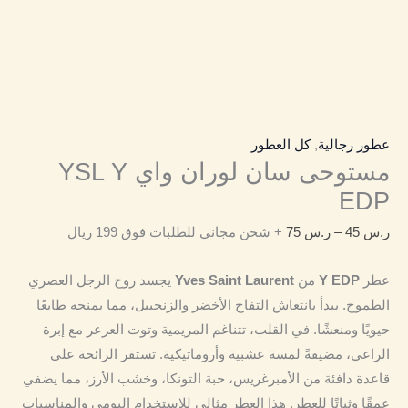
عطور رجالية
,
كل العطور
مستوحى سان لوران واي YSL Y
EDP
ر.س
45
–
ر.س
75
+ شحن مجاني للطلبات فوق 199 ريال
عطر
Y EDP
من
Yves Saint Laurent
يجسد روح الرجل العصري
الطموح.
يبدأ بانتعاش التفاح الأخضر والزنجبيل، مما يمنحه طابعًا
حيويًا ومنعشًا.
في القلب، تتناغم المريمية وتوت العرعر مع إبرة
الراعي، مضيفةً لمسة عشبية وأروماتيكية.
تستقر الرائحة على
قاعدة دافئة من الأمبرغريس، حبة التونكا، وخشب الأرز، مما يضفي
عمقًا وثباتًا للعطر.
هذا العطر مثالي للاستخدام اليومي والمناسبات