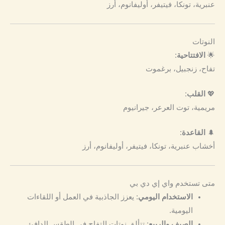
عنبرية، تونكا، فيتيفر، أوليفانوم، أرز
النوتات
🌟
الافتتاحية
:
تفاح، زنجبيل، برغموت
💖
القلب
:
مريمية، توت العرعر، جيرانيوم
🌲
القاعدة
:
أخشاب عنبرية، تونكا، فيتيفر، أوليفانوم، أرز
متى تستخدم واي إي دي بي
الاستخدام اليومي
: يعزز الجاذبية في العمل أو اللقاءات
اليومية.
الصيف والربيع
: تتألق نوتات التفاح في الطقس الدافئ.