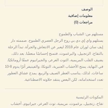
الوصف
معلومات إضافية
مراجعات (0)
مستلهم من: الشباب والطموح
يستلهم واي إي دي بي روح الرجل العصري الطموح. صممته دار
إيف سان لوران عام 2018 ليعبر عن الانتعاش والجرأة. تبدأ الرحلة
بالتفاح، الزنجبيل، والبرغموت، فتمنح إحساسًا منعشًا. بعد ذلك،
يضيف القلب المريمية، التوت العرعر، والجيرانيوم عمقًا أروماتكيًا.
في النهاية، يمنح الأخشاب العنبرية، التونكا، والفيتيفر أثرًا يدوم 8-10
ساعات. لذلك، يناسب العطر الصيف والربيع. يمدح عشاق العطور
تعدد استخداماته، لكن البعض ينتقد حلاوته الاصطناعية.
المكونات الرئيسية
تفاح، زنجبيل، برغموت، مريمية، توت العرعر، جيرانيوم، أخشاب