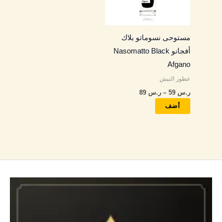
لهذا
المنتج.
مستوحى نسوماتو بلاك
يمكن
أفجانو Nasomatto Black
اختيار
Afgano
الخيارات
عطور النيش
على
ر.س
59
–
ر.س
89
صفحة
المنتج
أضف