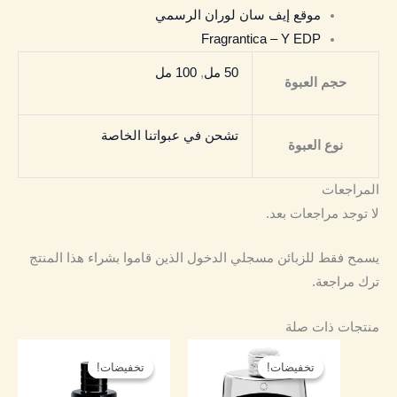
موقع إيف سان لوران الرسمي
Fragrantica – Y EDP
50 مل
,
100 مل
حجم العبوة
تشحن في عبواتنا الخاصة
نوع العبوة
المراجعات
لا توجد مراجعات بعد.
يسمح فقط للزبائن مسجلي الدخول الذين قاموا بشراء هذا المنتج
ترك مراجعة.
منتجات ذات صلة
نطاق
نطاق
هناك
هناك
السعر:
السعر:
تخفيضات!
تخفيضات!
تخفيضات!
تخفيضات!
العديد
العديد
من
من