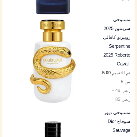
مستوحى
سربنتين 2025
روبيرتو كافالي
Serpentine
2025 Roberto
Cavalli
تم التقييم
5.00
من 5
ر.س
49
–
ر.س
85
مستوحى ديور
سوفاج Dior
Sauvage