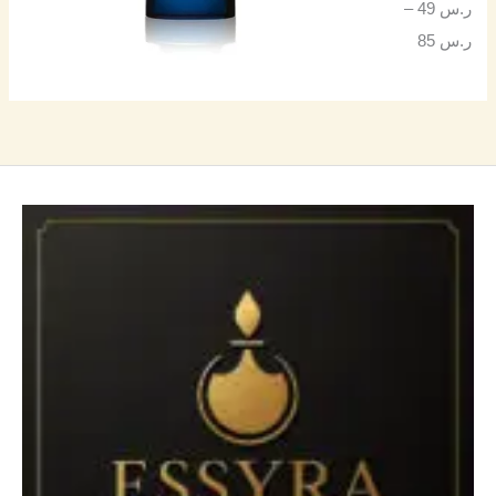
ر.س
49
–
ر.س
85