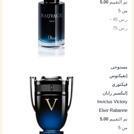
تم التقييم
5.00
من 5
ر.س
45
–
ر.س
75
مستوحى
إنفيكتوس
فيكتوري
إليكسير رابان
Invictus Victory
Elixir Rabanne
تم التقييم
5.00
من 5