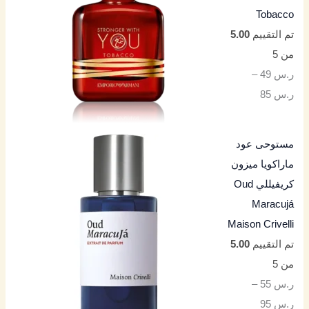
Tobacco
تم التقييم
5.00
من 5
ر.س
49
–
ر.س
85
مستوحى عود
ماراكويا ميزون
كريفيللي Oud
Maracujá
Maison Crivelli
تم التقييم
5.00
من 5
ر.س
55
–
ر.س
95