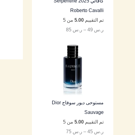
كافالي Serpentine 2025
Roberto Cavalli
تم التقييم
5.00
من 5
ر.س
49
–
ر.س
85
مستوحى ديور سوفاج Dior
Sauvage
تم التقييم
5.00
من 5
ر.س
45
–
ر.س
75