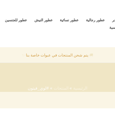
ر
عطور رجالية
عطور نسائية
عطور النيش
عطور للجنسين
سية
🚚
يتم شحن المنتجات في عبوات خاصة بنا
✨
#لوي_فيتون
الرئيسية
المنتجات
#لوي_فيتون