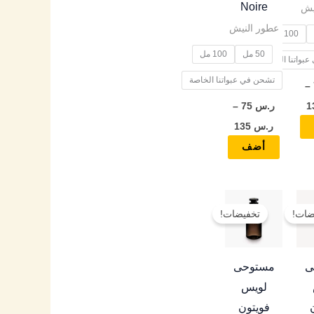
Noire
يش
المنتج
المنتج
عطور النيش
100 مل
50 مل
100 مل
بواتنا الخاصة
تشحن في عبواتنا الخاصة
–
ر.س
75
–
ر.س
135
أضف
نطاق
نطاق
هناك
هناك
السعر:
السعر:
ضات!
تخفيضات!
العديد
العديد
من
من
من
من
خلال
خلال
الأشكال
الأشكال
ى
مستوحى
المختلفة
المختلفة
لويس
لهذا
لهذا
فويتون