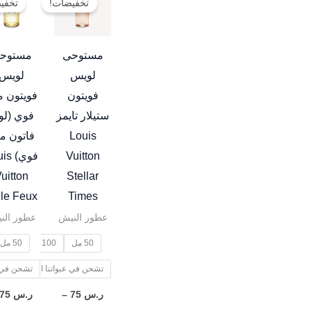
تخفيضات!
تخفي
العديد
من
من
خلال
الأشكال
مستوحى
مستوح
المختلفة
لويس
لويس
لهذا
فويتون
فويتون م
المنتج.
ستيلار تايمز
فوي (لو
يمكن
Louis
فاتون م
اختيار
Vuitton
فوي) 
الخيارات
uitton
Stellar
على
lle Feux
Times
صفحة
عطور النيش
عطور الن
المنتج
50 مل
100 مل
50 مل
تشحن في عبواتنا الخاصة
تشحن في ع
ر.س
75
–
ر.س
75