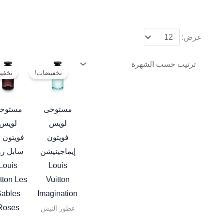
عرض:
نطاق
هناك
السعر:
تخفيضات!
تخفي
العديد
من
من
خلال
الأشكال
مستوحى
مستوح
المختلفة
لويس
لويس
لهذا
فويتون
فويتون 
المنتج.
إيماجينيشن
سابل رو
يمكن
Louis
Louis
اختيار
tton Les
Vuitton
الخيارات
ables
Imagination
على
Roses
عطور النيش
صفحة