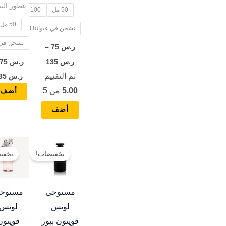
عطور الن
50 مل
100 مل
المنتج
50 مل
تشحن في عبواتنا الخاصة
تشحن في ع
ر.س
75
–
ر.س
135
ر.س
75
تم التقييم
ر.س
135
5.00
من 5
أضف
أضف
نطاق
هناك
السعر:
تخفيضات!
تخفي
العديد
من
من
خلال
الأشكال
مستوحى
مستوح
المختلفة
لويس
لويس
لهذا
فويتون بيور
فويتون