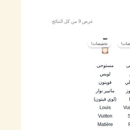
عرض ⁦9⁩ من كل النتائج
نطاق
نطاق
هناك
هناك
السعر:
السعر:
ضات!
تخفيضات!
العديد
العديد
من
من
من
من
خلال
خلال
الأشكال
الأشكال
ى
مستوحى
المختلفة
المختلفة
لويس
لهذا
لهذا
لي
فويتون
المنتج.
المنتج.
ز
ماتيير نوار
يمكن
يمكن
(لوي فيتون)
اختيار
اختيار
Louis
Vui
الخيارات
الخيارات
Vuitton
S
على
على
Matière
صفحة
صفحة