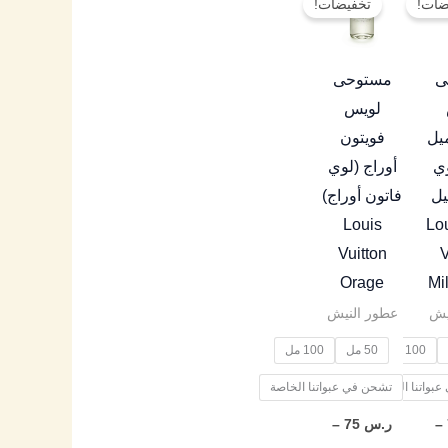
ضات!
تخفيضات!
العديد
العديد
من
من
من
من
خلال
خلال
الأشكال
الأشكال
ى
مستوحى
المختلفة
المختلفة
لويس
لهذا
لهذا
يل
فويتون
المنتج.
المنتج.
ي
أوراج (لوي
يمكن
يمكن
يل
فاتون أوراج)
اختيار
اختيار
Louis
Louis
الخيارات
الخيارات
Vuitton
V
على
على
Orage
Mi
صفحة
صفحة
يش
عطور النيش
المنتج
المنتج
100 مل
50 مل
100 مل
بواتنا الخاصة
تشحن في عبواتنا الخاصة
–
ر.س
75
–