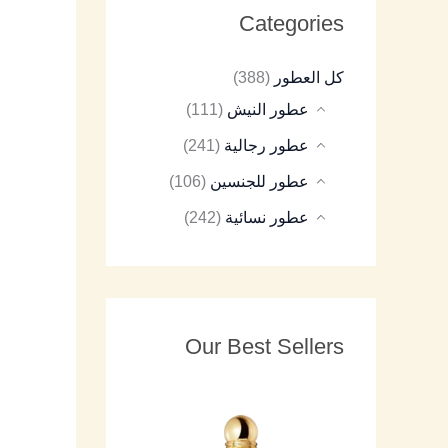
Categories
8
9
8
7
8
كل العطور
(388)
5
5
5
5
5
عطور النيش
(111)
عطور رجالية
(241)
عطور للجنسين
(106)
عطور نسائية
(242)
Our Best Sellers