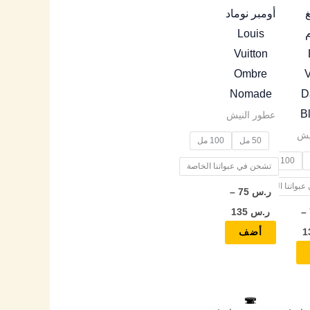
المنتج.
المنتج.
غ
أومبر نوماد
يمكن
يمكن
Louis
اختيار
اختيار
Vuitton
الخيارات
الخيارات
Ombre
V
على
على
Nomade
D
صفحة
صفحة
B
عطور النيش
المنتج
المنتج
يش
50 مل
100 مل
100 مل
تشحن في عبواتنا الخاصة
بواتنا الخاصة
ر.س
75
–
–
ر.س
135
أضف
نطاق
نطاق
هناك
هناك
السعر:
السعر: