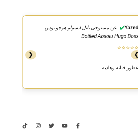
Yaze
✔️
عن
مستوحى باتل ابسولو هوجو بوس
Bottled Absolu Hugo Bos
⭐⭐⭐⭐
❮
طور فنانه وهاديه