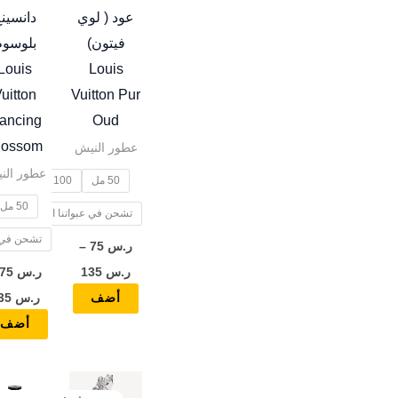
المنتج.
عود ( لوي
دانسين
يمكن
فيتون)
بلوسوم
اختيار
Louis
Louis
الخيارات
uitton
Vuitton Pur
على
ancing
Oud
صفحة
lossom
عطور النيش
المنتج
عطور الن
50 مل
100 مل
50 مل
تشحن في عبواتنا الخاصة
تشحن في ع
ر.س
75
–
ر.س
135
ر.س
75
ر.س
135
أضف
أضف
نطاق
هناك
السعر: