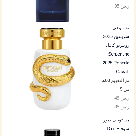
ر.س
95
مستوحى
سربنتين 2025
روبيرتو كافالي
Serpentine
2025 Roberto
Cavalli
تم التقييم
5.00
من 5
ر.س
49
–
ر.س
85
مستوحى ديور
سوفاج Dior