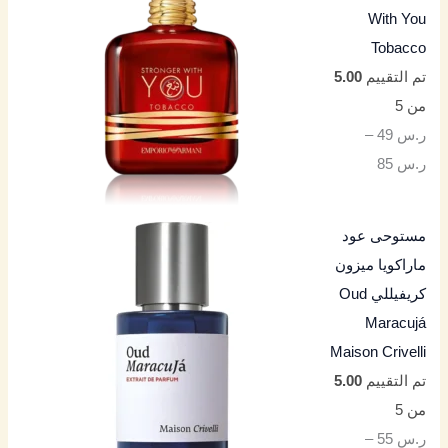
With You
Tobacco
تم التقييم
5.00
من 5
ر.س
49
–
ر.س
85
مستوحى عود
ماراكويا ميزون
كريفيللي Oud
Maracujá
Maison Crivelli
تم التقييم
5.00
من 5
ر.س
55
–