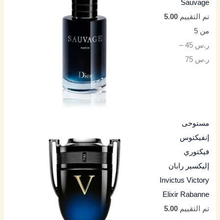
Sauvage
تم التقييم
5.00
من 5
ر.س
45
–
ر.س
75
مستوحى
إنفيكتوس
فيكتوري
إليكسير رابان
Invictus Victory
Elixir Rabanne
تم التقييم
5.00