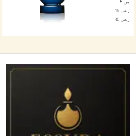
من 5
ر.س
49
–
ر.س
85