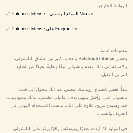
الروابط الخارجية
Patchouli Intense – الموقع الرسمي Nicolai
🔗
Patchouli Intense على Fragrantica
🔗
معلومات عامة
يحظى
Patchouli Intense
بإعجاب كبير بين عشاق الباتشولي.
بالإضافة إلى ذلك، يقدم باتشولي أنيقًا ونظيفًا بعيدًا عن الطابع
الترابي الثقيل.
يبدأ العطر بانطباع أروماتيك منعش. بعد ذلك يتحول إلى قلب
باتشولي غني. وأخيرًا ينتهي بدفء فانيلي مخملي. لذلك يتمتع بثبات
جيد وسيلاج مريح. علاوة على ذلك، يناسب الاستخدام اليومي في
الخريف والشتاء.
في النهاية، إذا أردت عطرًا يونيسكس راقيًا يركز على الباتشولي