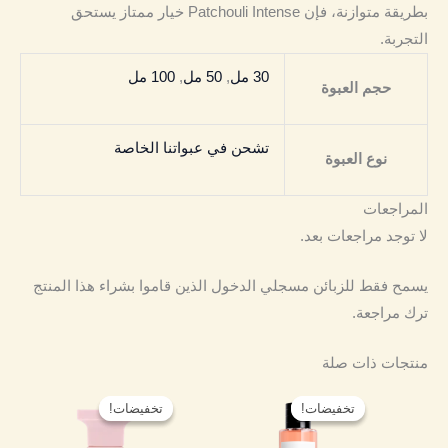
بطريقة متوازنة، فإن Patchouli Intense خيار ممتاز يستحق
التجربة.
30 مل
,
50 مل
,
100 مل
حجم العبوة
تشحن في عبواتنا الخاصة
نوع العبوة
المراجعات
لا توجد مراجعات بعد.
يسمح فقط للزبائن مسجلي الدخول الذين قاموا بشراء هذا المنتج
ترك مراجعة.
منتجات ذات صلة
نطاق
نطاق
هناك
هناك
السعر:
السعر:
تخفيضات!
تخفيضات!
تخفيضات!
تخفيضات!
العديد
العديد
من
من
من
من