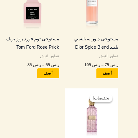
خلال
خلال
الأشكال
الأشكال
المختلفة
المختلفة
لهذا
لهذا
المنتج.
المنتج.
مستوحى ديور سبايسي
مستوحى توم فورد روز بريك
يمكن
يمكن
بليند Dior Spice Blend
Tom Ford Rose Prick
اختيار
اختيار
عطور النيش
عطور النيش
الخيارات
الخيارات
ر.س
75
–
ر.س
109
ر.س
55
–
ر.س
85
على
على
صفحة
صفحة
أضف
أضف
المنتج
المنتج
نطاق
هناك
السعر:
تخفيضات!
تخفيضات!
العديد
من
من
خلال
الأشكال
المختلفة
لهذا