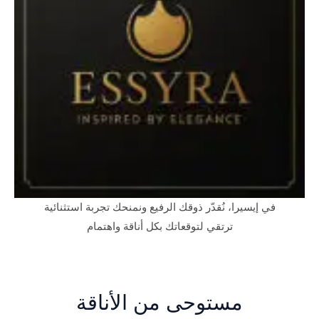
في إيسيرا، نُقدّر ذوقك الرفيع ونمنحك تجربة استثنائية
ترتقي لتوقعاتك بكل أناقة واهتمام
مستوحى من الأناقة