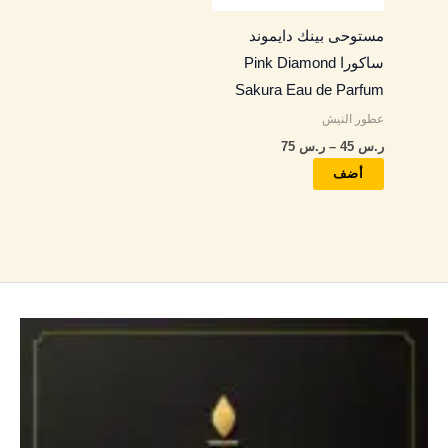
المنتج.
مستوحى بينك دايموند
يمكن
ساكورا Pink Diamond
اختيار
Sakura Eau de Parfum
الخيارات
عطور النيش
على
ر.س
45
–
ر.س
75
صفحة
المنتج
أضف