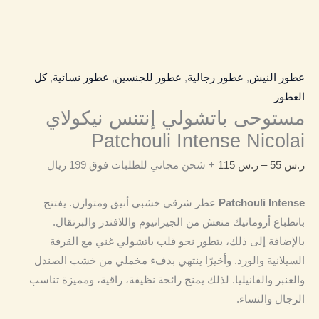
عطور النيش
,
عطور رجالية
,
عطور للجنسين
,
عطور نسائية
,
كل
العطور
مستوحى باتشولي إنتنس نيكولاي
Patchouli Intense Nicolai
ر.س
55
–
ر.س
115
+ شحن مجاني للطلبات فوق 199 ريال
Patchouli Intense
عطر شرقي خشبي أنيق ومتوازن. يفتتح
بانطباع أروماتيك منعش من الجيرانيوم واللافندر والبرتقال.
بالإضافة إلى ذلك، يتطور نحو قلب باتشولي غني مع القرفة
السيلانية والورد. وأخيرًا ينتهي بدفء مخملي من خشب الصندل
والعنبر والفانيليا. لذلك يمنح رائحة نظيفة، راقية، ومميزة تناسب
الرجال والنساء.