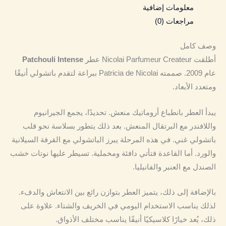
معلومات إضافية
مراجعات (0)
وصف كامل
أطلقت Nicolai Parfumeur Createur عطر
Patchouli Intense
عام 2009. صممته Patricia de Nicolai ببراعة لتقدم باتشولي أنيقًا
ومتعدد الأبعاد.
يبدأ العطر بانطباع أروماتيك منعش. تحديدًا، يجمع الجيرانيوم
واللافندر مع البرتقال المنعش. بعد ذلك يتطور بسلاسة نحو قلب
باتشولي غني. في هذه المرحلة يبرز الباتشولي مع القرفة السيلانية
والورد. أما القاعدة فتأتي دافئة ومخملية. تسيطر عليها نوتات خشب
الصندل مع العنبر والفانيليا.
بالإضافة إلى ذلك، يتميز العطر بتوازن رائع بين الانتعاش والدفء.
لذلك يناسب الاستخدام اليومي في الخريف والشتاء. علاوة على
ذلك، يُعد خيارًا كلاسيكيًا أنيقًا يناسب مختلف الأذواق.